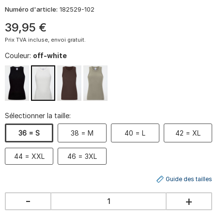
Numéro d'article:
182529-102
39
,
95
€
Prix TVA incluse, envoi gratuit.
Couleur:
off-white
Sélectionner la taille:
36 = S
38 = M
40 = L
42 = XL
44 = XXL
46 = 3XL
Guide des tailles
-
+