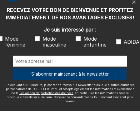
rubrique « Newsletter ». Je peux révoquer ce consentement à tout
moment avec effet pour l'avenir.
RECEVEZ VOTRE BON DE BIENVENUE ET PROFITEZ
Nous livrons avec
IMMÉDIATEMENT DE NOS AVANTAGES EXCLUSIFS!
Je suis intéressé par :
Mode
Mode
Mode
ADIDA
féminine
masculine
enfantine
Excellente qualité
S'abonner maintenant à la newsletter
En cliquant sur S'inscrire, je consens à recevoir la Newsletter ainsi que d'autres publicités
Plus d'informations sur nos évaluations
personnalisées de SCHIESSER GmbH et accepte également les informations et explications
de la
Déclaration de protection des données
, en particulier les informations sous la
rubrique « Newsletter ». Je peux révoquer ce consentement à tout moment avec effet pour
l'avenir.
Mentions légales
CGV
Droit de rétractation
Politique de
confidentialité
Accessibility
© SCHIESSER 2026.
Schützenstraße 18
78315 Radolfzell Allemagne