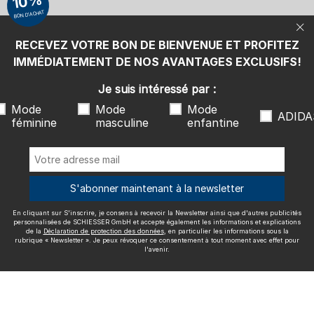
10%
également les informations et explications de la
Déclaration de
BON D'ACHAT
protection des données
, en particulier les informations sous la
rubrique « Newsletter ». Je peux révoquer ce consentement à tout
moment avec effet pour l'avenir.
RECEVEZ VOTRE BON DE BIENVENUE ET PROFITEZ
Nous livrons avec
IMMÉDIATEMENT DE NOS AVANTAGES EXCLUSIFS!
Je suis intéressé par :
Mode
Mode
Mode
ADIDA
féminine
masculine
enfantine
Excellente qualité
S'abonner maintenant à la newsletter
En cliquant sur S'inscrire, je consens à recevoir la Newsletter ainsi que d'autres publicités
Plus d'informations sur nos évaluations
personnalisées de SCHIESSER GmbH et accepte également les informations et explications
de la
Déclaration de protection des données
, en particulier les informations sous la
rubrique « Newsletter ». Je peux révoquer ce consentement à tout moment avec effet pour
l'avenir.
Mentions légales
CGV
Droit de rétractation
Politique de
confidentialité
Accessibility
© SCHIESSER 2026.
Schützenstraße 18