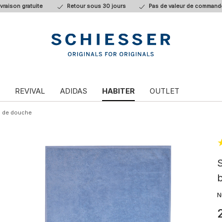
ivraison gratuite
Retour sous 30 jours
Pas de valeur de command
REVIVAL
ADIDAS
HABITER
OUTLET
s de douche
S
N