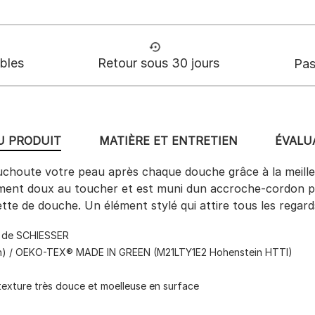
ables
Retour sous 30 jours
Pas
U PRODUIT
MATIÈRE ET ENTRETIEN
ÉVALUA
ouchoute votre peau après chaque douche grâce à la meill
ent doux au toucher et est muni dun accroche-cordon prat
tte de douche. Un élément stylé qui attire tous les regards
 » de SCHIESSER
) / OEKO-TEX® MADE IN GREEN (M21LTY1E2 Hohenstein HTTI)
texture très douce et moelleuse en surface