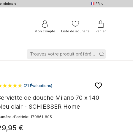
e minimale
FR
FR
DE
EN
IT
NL
BE
Mon compte
Liste de souhaits
Panier
(21 Évaluations)
erviette de douche Milano 70 x 140
bleu clair - SCHIESSER Home
uméro d'article:
179861-805
29
,
95
€