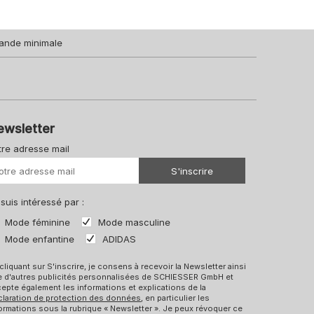
ande minimale
ewsletter
tre adresse mail
Votre URL
S'inscrire
 suis intéressé par :
Mode féminine
Mode masculine
Mode enfantine
ADIDAS
cliquant sur S'inscrire, je consens à recevoir la Newsletter ainsi
e d'autres publicités personnalisées de SCHIESSER GmbH et
epte également les informations et explications de la
claration de protection des données
, en particulier les
ormations sous la rubrique « Newsletter ». Je peux révoquer ce