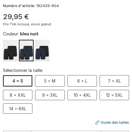
Numéro d'article:
182426-804
29
,
95
€
Prix TVA incluse, envoi gratuit.
Couleur:
bleu nuit
Sélectionner la taille:
4 = S
5 = M
6 = L
7 = XL
8 = XXL
9 = 3XL
10 = 4XL
12 = 5XL
14 = 6XL
Guide des tailles