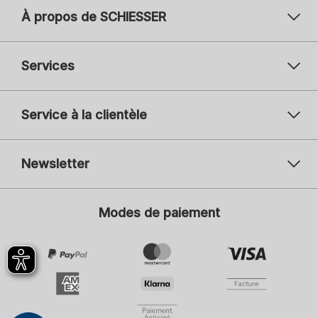
À propos de SCHIESSER
Services
Service à la clientèle
Newsletter
Votre adresse mail
Vot
Modes de paiement
S'inscrire
Je suis intéressé par :
Mode féminine
Mode masculine
Mode enfantine
ADIDAS
En cliquant sur S'inscrire, je consens à recevoir la Newsletter ainsi que