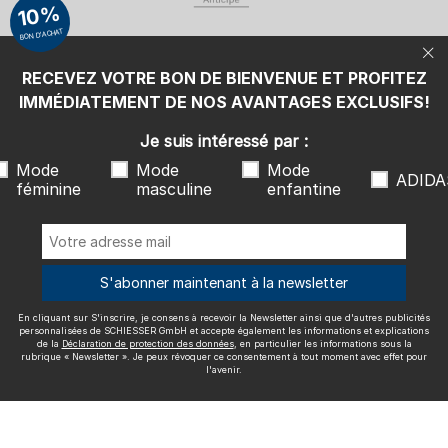
10%
d'autres publicités personnalisées de SCHIESSER GmbH et accepte
également les informations et explications de la
Déclaration de
BON D'ACHAT
protection des données
, en particulier les informations sous la
rubrique « Newsletter ». Je peux révoquer ce consentement à tout
moment avec effet pour l'avenir.
RECEVEZ VOTRE BON DE BIENVENUE ET PROFITEZ
Nous livrons avec
IMMÉDIATEMENT DE NOS AVANTAGES EXCLUSIFS!
Je suis intéressé par :
Mode
Mode
Mode
ADIDA
féminine
masculine
enfantine
Excellente qualité
S'abonner maintenant à la newsletter
En cliquant sur S'inscrire, je consens à recevoir la Newsletter ainsi que d'autres publicités
Plus d'informations sur nos évaluations
personnalisées de SCHIESSER GmbH et accepte également les informations et explications
de la
Déclaration de protection des données
, en particulier les informations sous la
rubrique « Newsletter ». Je peux révoquer ce consentement à tout moment avec effet pour
l'avenir.
Mentions légales
CGV
Droit de rétractation
Politique de
confidentialité
Accessibility
© SCHIESSER 2026.