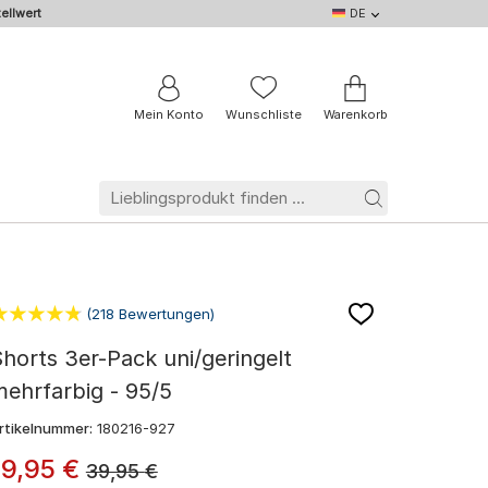
ellwert
DE
DE
EN
IT
NL
BE
FR
Mein Konto
Wunschliste
Warenkorb
(218 Bewertungen)
horts 3er-Pack uni/geringelt
ehrfarbig - 95/5
rtikelnummer:
180216-927
19
,
95
€
39,95
€