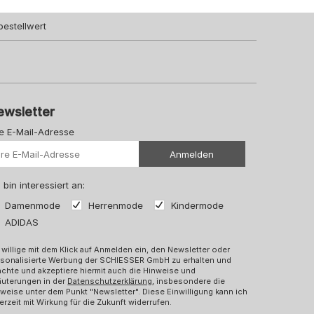
bestellwert
ewsletter
re E-Mail-Adresse
Ihre Url
Anmelden
 bin interessiert an:
Damenmode
Herrenmode
Kindermode
ADIDAS
 willige mit dem Klick auf Anmelden ein, den Newsletter oder
rsonalisierte Werbung der SCHIESSER GmbH zu erhalten und
chte und akzeptiere hiermit auch die Hinweise und
äuterungen in der
Datenschutzerklärung
, insbesondere die
weise unter dem Punkt "Newsletter". Diese Einwilligung kann ich
erzeit mit Wirkung für die Zukunft widerrufen.