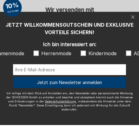
"Newsletter". Diese Einwilligung kann ich jederzeit mit Wirkung für die
10%
Zukunft widerrufen.
Wir versenden mit
GUTSCHEIN
JETZT WILLKOMMENSGUTSCHEIN UND EXKLUSIVE
VORTEILE SICHERN!
Ich bin interessiert an:
Ausgezeichnete Qualität
amenmode
Herrenmode
Kindermode
A
Jetzt zum Newsletter anmelden
Mehr Informationen zu unseren Bewertungen
Ich willige mit dem Klick auf Anmelden ein, den Newsletter oder personalisierte Werbung
der SCHIESSER GmbH zu erhalten und beachte und akzeptiere hiermit auch die Hinweise
und Erläuterungen in der
Datenschutzerklärung
, insbesondere die Hinweise unter dem
Punkt "Newsletter". Diese Einwilligung kann ich jederzeit mit Wirkung für die Zukunft
Impressum
AGB
Widerrufsrecht
Datenschutz
widerrufen.
Barrierefreiheit
© SCHIESSER 2026.
Schützenstraße 18
78315 Radolfzell Deutschland