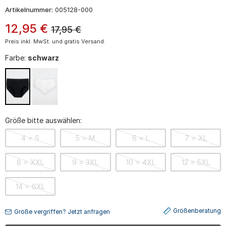
Artikelnummer:
005128-000
12
,
95
€
17,95
€
Preis inkl. MwSt. und gratis Versand.
Farbe:
schwarz
Größe bitte auswählen:
4 = S
5 = M
6 = L
7 = XL
8 = XXL
9 = 3XL
10 = 4XL
12 = 5XL
14 = 6XL
Größenberatung
Größe vergriffen? Jetzt anfragen