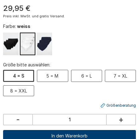
29
,
95
€
Preis inkl. MwSt. und gratis Versand.
Farbe:
weiss
Größe bitte auswählen:
4 = S
5 = M
6 = L
7 = XL
8 = XXL
Größenberatung
-
+
In den Warenkorb