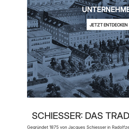
UNTERNEHM
JETZT ENTDECKEN
SCHIESSER: DAS TR
Gegründet 1875 von Jacques Schiesser in Radolfze