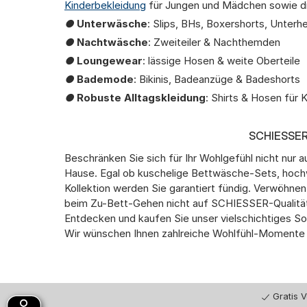
Kinderbekleidung
für Jungen und Mädchen sowie di
●
Unterwäsche
: Slips, BHs, Boxershorts, Unte
●
Nachtwäsche
: Zweiteiler & Nachthemden
●
Loungewear
: lässige Hosen & weite Oberteile
●
Bademode
: Bikinis, Badeanzüge & Badeshorts
●
Robuste Alltagskleidung
: Shirts & Hosen für 
SCHIESSER
Beschränken Sie sich für Ihr Wohlgefühl nicht nur
Hause. Egal ob kuschelige Bettwäsche-Sets, hoc
Kollektion werden Sie garantiert fündig. Verwöhn
beim Zu-Bett-Gehen nicht auf SCHIESSER-Qualität,
Entdecken und kaufen Sie unser vielschichtiges So
Wir wünschen Ihnen zahlreiche Wohlfühl-Momente m
Gratis 