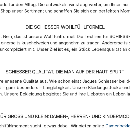
de für den Alltag. Die entwickeln wir stetig weiter, um Ihnen n
ine-Shop unser Sortiment und schaffen Sie sich den perfekten M
DIE SCHIESSER-WOHLFÜHLFORMEL
s. Nein, das ist unsere Wohlfühlformel! Die Textilien für SCH
 einerseits kuschelweich und angenehm zu tragen. Andererseits
nkompliziert mit. Unser Ziel ist es, ein Stück Lebensqualität 
SCHIESSER QUALITÄT, DIE MAN AUF DER HAUT SPÜRT
hre erlesene Qualität aus. Wie schon einst Jaques Schiesser bei
d – ganz besonders – Langlebigkeit. Unsere Kleidungsstücke und 
. Unsere Bekleidung begleitet Sie und Ihre Liebsten ein Leben la
FÜR GROSS UND KLEIN: DAMEN-, HERREN- UND KINDERMODE
ohlfühlmoment sucht, etwas dabei. Wir bieten online
Damenbekle