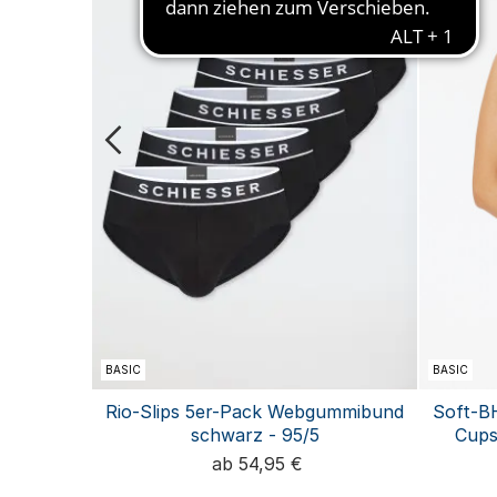
BASIC
BASIC
einripp
Rio-Slips 5er-Pack Webgummibund
Soft-BH
ics
schwarz - 95/5
Cups
ab 54,95 €