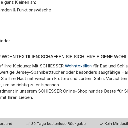
e ganz Kleinen an:
rhemden & Funktionswäsche
Kinder
 WOHNTEXTILIEN: SCHAFFEN SIE SICH IHRE EIGENE WOH
 auf Ihre Kleidung: Mit SCHIESSER
Wohntextilien
für Bad und Schla
hwertige Jersey-Spannbetttücher oder besonders saugfähige H
en Sie Ihre Haut mit weichem Frottee und zartem Satin. Verzich
 um so richtig zu entspannen.
rtiment in unserem SCHIESSER Online-Shop nur das Beste für Sie
it Ihren Lieben.
Versand
30 Tage kostenlose Rückgabe
Kein Mindest