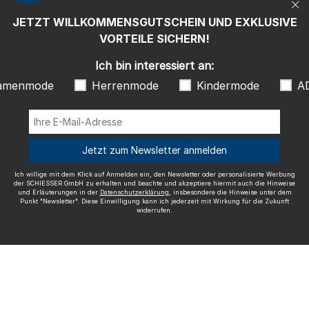
"Newsletter". Diese Einwilligung kann ich jederzeit mit Wirkung für die
Zukunft widerrufen.
JETZT WILLKOMMENSGUTSCHEIN UND EXKLUSIVE
Wir versenden mit
VORTEILE SICHERN!
Ich bin interessiert an:
amenmode
Herrenmode
Kindermode
A
Ausgezeichnete Qualität
Jetzt zum Newsletter anmelden
Ich willige mit dem Klick auf Anmelden ein, den Newsletter oder personalisierte Werbung
der SCHIESSER GmbH zu erhalten und beachte und akzeptiere hiermit auch die Hinweise
und Erläuterungen in der
Datenschutzerklärung
, insbesondere die Hinweise unter dem
Mehr Informationen zu unseren Bewertungen
Punkt "Newsletter". Diese Einwilligung kann ich jederzeit mit Wirkung für die Zukunft
widerrufen.
Impressum
AGB
Widerrufsrecht
Datenschutz
Barrierefreiheit
© SCHIESSER 2026.
Schützenstraße 18
78315 Radolfzell Deutschland