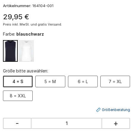
Artikelnummer:
164104-001
29
,
95
€
Preis inkl. MwSt. und gratis Versand.
Farbe:
blauschwarz
Größe bitte auswählen:
4 = S
5 = M
6 = L
7 = XL
8 = XXL
Größenberatung
-
+