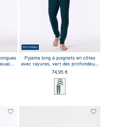
NOUVEAU
longues
Pyjama long à poignets en côtes
asual
avec rayures, vert des profondeurs
- Casual Nightwear
74,95 €
S
M
L
XL
3XL
XXL
L
4XL
S extra long
M extra long
L extra long
XL extra long