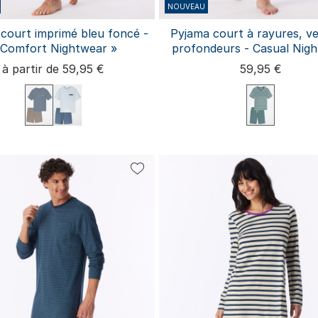
NOUVEAU
court imprimé bleu foncé -
Pyjama court à rayures, ve
 Comfort Nightwear »
profondeurs - Casual Nig
à partir de 59,95 €
59,95 €
M
L
XL
XXL
3XL
4XL
5XL
6XL
S
M
L
XL
XXL