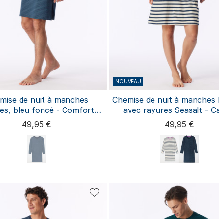
NOUVEAU
mise de nuit à manches
Chemise de nuit à manches 
es, bleu foncé - Comfort
avec rayures Seasalt - C
Essentials
Essentials
49,95 €
49,95 €
S
M
L
XL
XXL
3X
M
L
XL
XXL
3XL
5XL