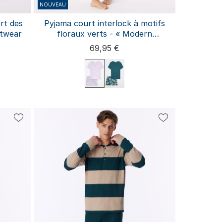
NOUVEAU
rt des
Pyjama court interlock à motifs
htwear
floraux verts - « Modern
Nightwear »
69,95 €
3XL
M
XXL
3XL
4XL
S
L
XL