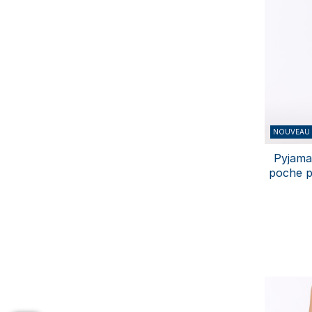
NOUVEAU
Pyjama
poche po
- 
S