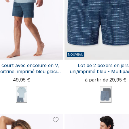
NOUVEAU
 court avec encolure en V,
Lot de 2 boxers en jer
itrine, imprimé bleu glacier
uni/imprimé bleu - Multipa
« Comfort Essentials »
boxers
49,95 €
à partir de 29,95 €
M
L
XL
XXL
3XL
S
M
L
XL
XXL
3X