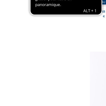
NOUVEAU
Pyjama 
«
S