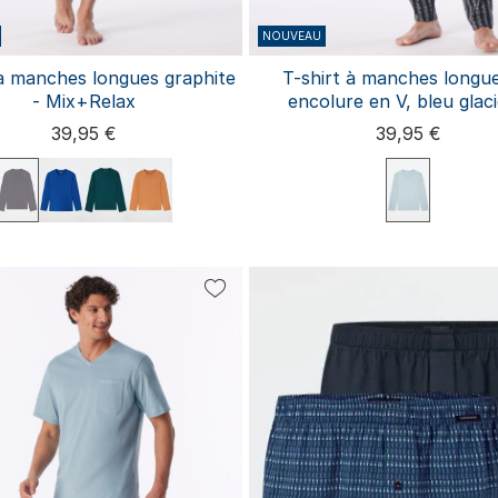
NOUVEAU
 à manches longues graphite
T-shirt à manches longue
- Mix+Relax
encolure en V, bleu glaci
Mix+Relax
39,95 €
39,95 €
M
L
XL
XXL
3XL
S
M
L
XL
XXL