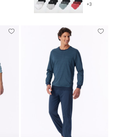
+3
3XL
S
M
L
XL
XXL
3XL