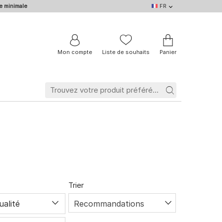
e minimale
FR
FR
DE
EN
IT
NL
BE
Mon compte
Liste de souhaits
Panier
Trier
ualité
Recommandations