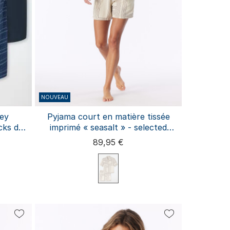
NOUVEAU
sey
Pyjama court en matière tissée
cks de
imprimé « seasalt » - selected
premium
89,95 €
L
4XL
S
XL
XXL
3XL
4XL
M
L