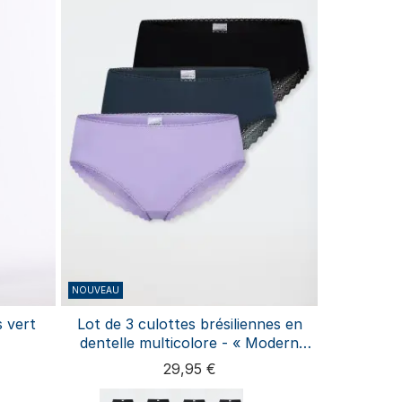
NOUVEAU
 vert
Lot de 3 culottes brésiliennes en
dentelle multicolore - « Modern
Multipacks »
29,95 €