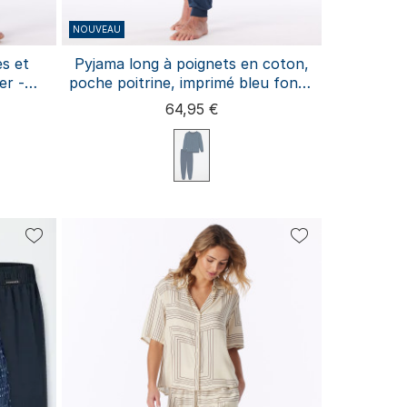
NOUVEAU
s et
Pyjama long à poignets en coton,
er -
poche poitrine, imprimé bleu foncé
- « Comfort Essentials »
64,95 €
3XL
S
M
L
XL
XXL
3XL