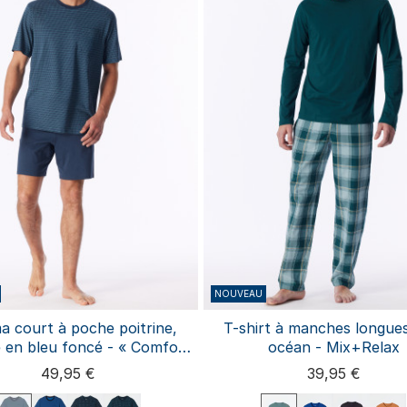
NOUVEAU
a court à poche poitrine,
T-shirt à manches longues
 en bleu foncé - « Comfort
océan - Mix+Relax
Essentials »
49,95 €
39,95 €