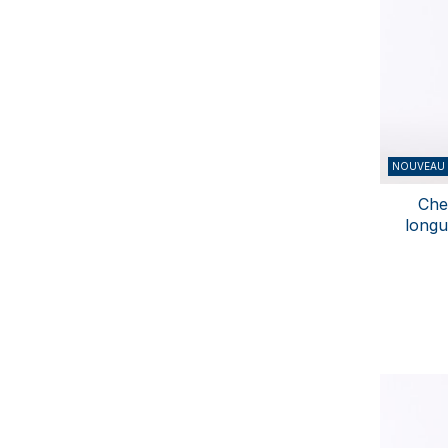
NOUVEAU
Che
longu
S