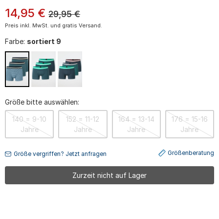
14
,
95
€
29,95
€
Preis inkl. MwSt. und gratis Versand.
Farbe:
sortiert 9
Größe bitte auswählen:
140 = 9-10
152 = 11-12
164 = 13-14
176 = 15-16
Jahre
Jahre
Jahre
Jahre
Größenberatung
Größe vergriffen? Jetzt anfragen
Zurzeit nicht auf Lager