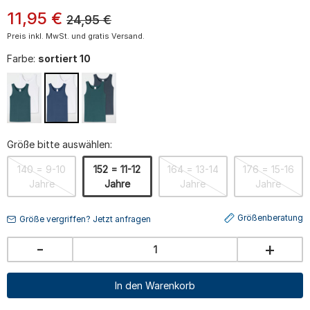
11
,
95
€
24,95
€
Preis inkl. MwSt. und gratis Versand.
Farbe:
sortiert 10
Größe bitte auswählen:
140 = 9-10
152 = 11-12
164 = 13-14
176 = 15-16
Jahre
Jahre
Jahre
Jahre
Größenberatung
Größe vergriffen? Jetzt anfragen
-
+
In den Warenkorb