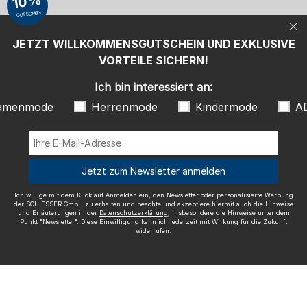
10%
beachte und akzeptiere hiermit auch die Hinweise und Erläuterungen in
GUTSCHEIN
der
Datenschutzerklärung
, insbesondere die Hinweise unter dem Punkt
"Newsletter". Diese Einwilligung kann ich jederzeit mit Wirkung für die
Zukunft widerrufen.
JETZT WILLKOMMENSGUTSCHEIN UND EXKLUSIVE
Wir versenden mit
VORTEILE SICHERN!
Ich bin interessiert an:
amenmode
Herrenmode
Kindermode
A
Ausgezeichnete Qualität
Jetzt zum Newsletter anmelden
Ich willige mit dem Klick auf Anmelden ein, den Newsletter oder personalisierte Werbung
der SCHIESSER GmbH zu erhalten und beachte und akzeptiere hiermit auch die Hinweise
und Erläuterungen in der
Datenschutzerklärung
, insbesondere die Hinweise unter dem
Mehr Informationen zu unseren Bewertungen
Punkt "Newsletter". Diese Einwilligung kann ich jederzeit mit Wirkung für die Zukunft
widerrufen.
Impressum
AGB
Widerrufsrecht
Datenschutz
Barrierefreiheit
© SCHIESSER 2026.
Schützenstraße 18