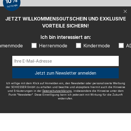
10%
beachte und akzeptiere hiermit auch die Hinweise und Erläuterungen in
GUTSCHEIN
der
Datenschutzerklärung
, insbesondere die Hinweise unter dem Punkt
"Newsletter". Diese Einwilligung kann ich jederzeit mit Wirkung für die
Zukunft widerrufen.
JETZT WILLKOMMENSGUTSCHEIN UND EXKLUSIVE
Wir versenden mit
VORTEILE SICHERN!
Ich bin interessiert an:
amenmode
Herrenmode
Kindermode
A
Ausgezeichnete Qualität
Jetzt zum Newsletter anmelden
Ich willige mit dem Klick auf Anmelden ein, den Newsletter oder personalisierte Werbung
der SCHIESSER GmbH zu erhalten und beachte und akzeptiere hiermit auch die Hinweise
und Erläuterungen in der
Datenschutzerklärung
, insbesondere die Hinweise unter dem
Mehr Informationen zu unseren Bewertungen
Punkt "Newsletter". Diese Einwilligung kann ich jederzeit mit Wirkung für die Zukunft
widerrufen.
Impressum
AGB
Widerrufsrecht
Datenschutz
Barrierefreiheit
© SCHIESSER 2026.
Schützenstraße 18