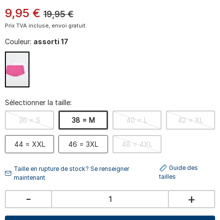
9
,
95
€
19,95
€
Prix TVA incluse, envoi gratuit.
Couleur:
assorti 17
Sélectionner la taille:
36 = S
38 = M
40 = L
42 = XL
44 = XXL
46 = 3XL
48 = 4XL
Guide des
Taille en rupture de stock? Se renseigner
tailles
maintenant
-
+