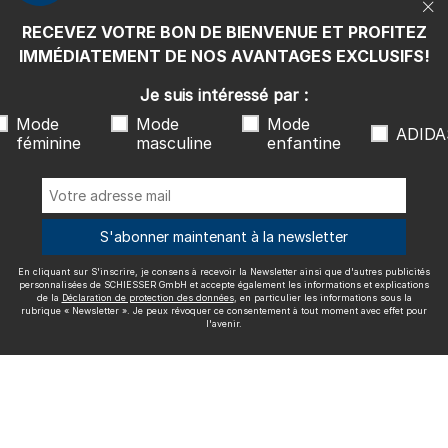
rubrique « Newsletter ». Je peux révoquer ce consentement à tout
moment avec effet pour l'avenir.
RECEVEZ VOTRE BON DE BIENVENUE ET PROFITEZ
Nous livrons avec
IMMÉDIATEMENT DE NOS AVANTAGES EXCLUSIFS!
Je suis intéressé par :
Mode
Mode
Mode
ADIDA
féminine
masculine
enfantine
Excellente qualité
S'abonner maintenant à la newsletter
En cliquant sur S'inscrire, je consens à recevoir la Newsletter ainsi que d'autres publicités
Plus d'informations sur nos évaluations
personnalisées de SCHIESSER GmbH et accepte également les informations et explications
de la
Déclaration de protection des données
, en particulier les informations sous la
rubrique « Newsletter ». Je peux révoquer ce consentement à tout moment avec effet pour
l'avenir.
Mentions légales
CGV
Droit de rétractation
Politique de
confidentialité
Accessibility
© SCHIESSER 2026.
Schützenstraße 18
78315 Radolfzell Allemagne