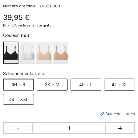
Numéro d'article:
179821-000
39
,
95
€
Prix TVA incluse, envoi gratuit.
Couleur:
noir
Sélectionner la taille:
36 = S
38 = M
40 = L
42 = XL
44 = XXL
Guide des tailles
-
+