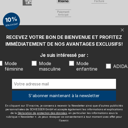
Mode enfantine
ADIDAS
En cliquant sur S'inscrire, je consens à recevoir la Newsletter ainsi que
10%
d'autres publicités personnalisées de SCHIESSER GmbH et accepte
également les informations et explications de la
Déclaration de
BON D'ACHAT
protection des données
, en particulier les informations sous la
rubrique « Newsletter ». Je peux révoquer ce consentement à tout
moment avec effet pour l'avenir.
RECEVEZ VOTRE BON DE BIENVENUE ET PROFITEZ
Nous livrons avec
IMMÉDIATEMENT DE NOS AVANTAGES EXCLUSIFS!
Je suis intéressé par :
Mode
Mode
Mode
ADIDA
féminine
masculine
enfantine
Excellente qualité
S'abonner maintenant à la newsletter
En cliquant sur S'inscrire, je consens à recevoir la Newsletter ainsi que d'autres publicités
Plus d'informations sur nos évaluations
personnalisées de SCHIESSER GmbH et accepte également les informations et explications
de la
Déclaration de protection des données
, en particulier les informations sous la
rubrique « Newsletter ». Je peux révoquer ce consentement à tout moment avec effet pour
l'avenir.
Mentions légales
CGV
Droit de rétractation
Politique de