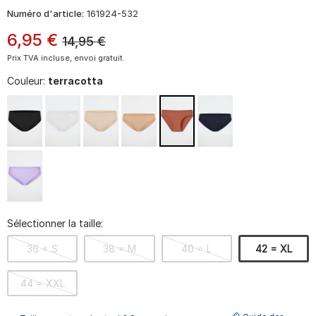
Numéro d'article:
161924-532
6
,
95
€
14,95
€
Prix TVA incluse, envoi gratuit.
Couleur:
terracotta
Sélectionner la taille:
36 = S
38 = M
40 = L
42 = XL
44 = XXL