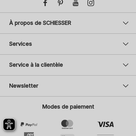
À propos de SCHIESSER
Services
Service à la clientèle
Newsletter
Votre adresse mail
Vot
Modes de paiement
S'inscrire
Je suis intéressé par :
Mode féminine
Mode masculine