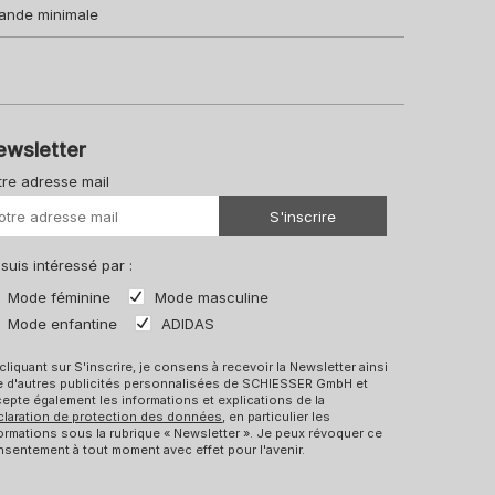
ande minimale
ewsletter
tre adresse mail
Votre URL
S'inscrire
 suis intéressé par :
Mode féminine
Mode masculine
Mode enfantine
ADIDAS
cliquant sur S'inscrire, je consens à recevoir la Newsletter ainsi
e d'autres publicités personnalisées de SCHIESSER GmbH et
epte également les informations et explications de la
claration de protection des données
, en particulier les
ormations sous la rubrique « Newsletter ». Je peux révoquer ce
sentement à tout moment avec effet pour l'avenir.