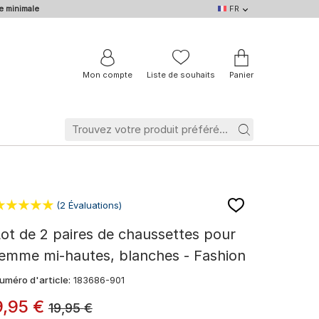
e minimale
FR
FR
DE
EN
IT
NL
BE
Mon compte
Liste de souhaits
Panier
(2 Évaluations)
ot de 2 paires de chaussettes pour
emme mi-hautes, blanches - Fashion
uméro d'article:
183686-901
9
,
95
€
19,95
€