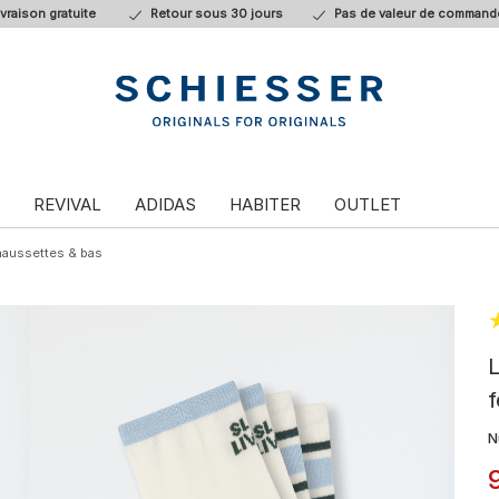
ivraison gratuite
Retour sous 30 jours
Pas de valeur de command
REVIVAL
ADIDAS
HABITER
OUTLET
aussettes & bas
L
f
N