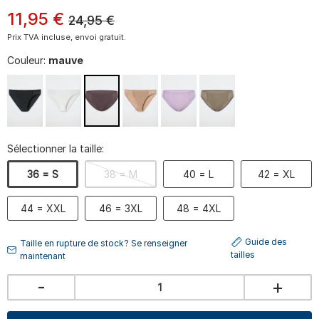
11
,
95
€
24,95
€
Prix TVA incluse, envoi gratuit.
Couleur:
mauve
Sélectionner la taille:
36 = S
38 = M
40 = L
42 = XL
44 = XXL
46 = 3XL
48 = 4XL
Guide des
Taille en rupture de stock? Se renseigner
tailles
maintenant
-
+