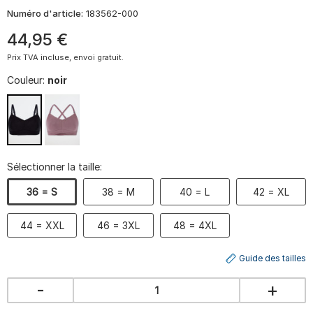
Numéro d'article:
183562-000
44
,
95
€
Prix TVA incluse, envoi gratuit.
Couleur:
noir
Sélectionner la taille:
36 = S
38 = M
40 = L
42 = XL
44 = XXL
46 = 3XL
48 = 4XL
Guide des tailles
-
+