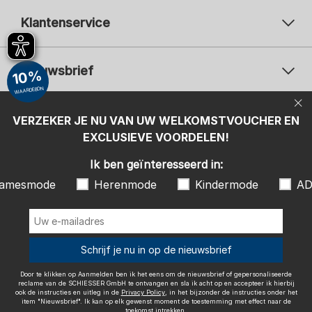
Klantenservice
Nieuwsbrief
10%
WAARDEBON
Uw e-mailadres
Uw 
Betaalwijzen
VERZEKER JE NU VAN UW WELKOMSTVOUCHER EN
Aanmelden
EXCLUSIEVE VOORDELEN!
Ik ben geïnteresseerd in:
Ik ben geïnteresseerd in:
Damesmode
Herenmode
Kindermode
amesmode
Herenmode
Kindermode
AD
ADIDAS
Door te klikken op Aanmelden ben ik het eens om de nieuwsbrief of
gepersonaliseerde reclame van de SCHIESSER GmbH te ontvangen en
sla ik acht op en accepteer ik hierbij ook de instructies en uitleg in de
Wij bezorgen met
Schrijf je nu in op de nieuwsbrief
Privacy Policy
, in het bijzonder de instructies onder het item
"Nieuwsbrief". Ik kan op elk gewenst moment de toestemming met
effect naar de toekomst intrekken.
Door te klikken op Aanmelden ben ik het eens om de nieuwsbrief of gepersonaliseerde
reclame van de SCHIESSER GmbH te ontvangen en sla ik acht op en accepteer ik hierbij
ook de instructies en uitleg in de
Privacy Policy
, in het bijzonder de instructies onder het
item "Nieuwsbrief". Ik kan op elk gewenst moment de toestemming met effect naar de
toekomst intrekken.