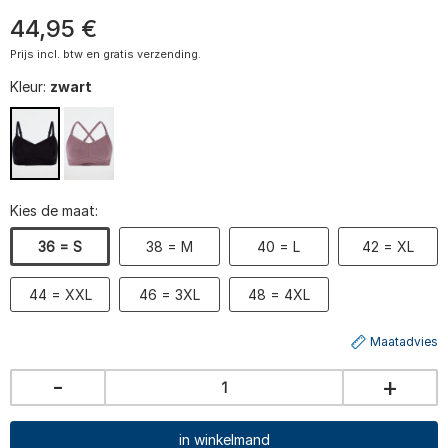
44
,
95
€
Prijs incl. btw en gratis verzending.
Kleur:
zwart
Kies de maat:
36 = S
38 = M
40 = L
42 = XL
44 = XXL
46 = 3XL
48 = 4XL
Maatadvies
-
+
in winkelmand