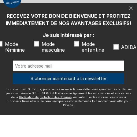
BON D'ACHAT
protection des données
, en particulier les informations sous la
rubrique « Newsletter ». Je peux révoquer ce consentement à tout
moment avec effet pour l'avenir.
RECEVEZ VOTRE BON DE BIENVENUE ET PROFITEZ
Nous livrons avec
IMMÉDIATEMENT DE NOS AVANTAGES EXCLUSIFS!
Je suis intéressé par :
Mode
Mode
Mode
ADIDA
féminine
masculine
enfantine
Excellente qualité
S'abonner maintenant à la newsletter
En cliquant sur S'inscrire, je consens à recevoir la Newsletter ainsi que d'autres publicités
Plus d'informations sur nos évaluations
personnalisées de SCHIESSER GmbH et accepte également les informations et explications
de la
Déclaration de protection des données
, en particulier les informations sous la
rubrique « Newsletter ». Je peux révoquer ce consentement à tout moment avec effet pour
l'avenir.
Mentions légales
CGV
Droit de rétractation
Politique de
confidentialité
Accessibility
© SCHIESSER 2026.
Schützenstraße 18