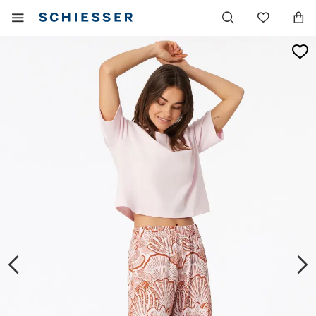
Navigation
Afficher
Liste
principale
le
de
menu
souhai
mobile