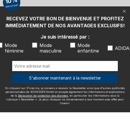
10%
également les informations et explications de la
Déclaration de
BON D'ACHAT
protection des données
, en particulier les informations sous la
rubrique « Newsletter ». Je peux révoquer ce consentement à tout
moment avec effet pour l'avenir.
RECEVEZ VOTRE BON DE BIENVENUE ET PROFITEZ
Nous livrons avec
IMMÉDIATEMENT DE NOS AVANTAGES EXCLUSIFS!
Je suis intéressé par :
Mode
Mode
Mode
ADIDA
féminine
masculine
enfantine
Excellente qualité
S'abonner maintenant à la newsletter
En cliquant sur S'inscrire, je consens à recevoir la Newsletter ainsi que d'autres publicités
Plus d'informations sur nos évaluations
personnalisées de SCHIESSER GmbH et accepte également les informations et explications
de la
Déclaration de protection des données
, en particulier les informations sous la
rubrique « Newsletter ». Je peux révoquer ce consentement à tout moment avec effet pour
l'avenir.
Mentions légales
CGV
Droit de rétractation
Politique de
confidentialité
Accessibility
© SCHIESSER 2026.
Schützenstraße 18