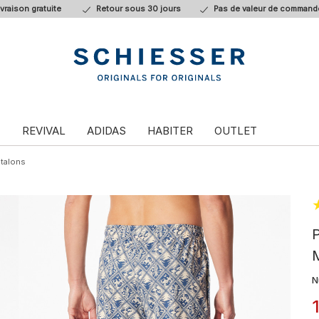
ivraison gratuite
Retour sous 30 jours
Pas de valeur de command
T
REVIVAL
ADIDAS
HABITER
OUTLET
talons
P
N