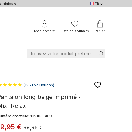
e minimale
FR
FR
DE
EN
IT
NL
BE
Mon compte
Liste de souhaits
Panier
(125 Évaluations)
antalon long beige imprimé -
Mix+Relax
uméro d'article:
182185-409
19
,
95
€
39,95
€