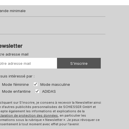
ande minimale
ewsletter
tre adresse mail
Votre URL
S'inscrire
 suis intéressé par :
Mode féminine
Mode masculine
Mode enfantine
ADIDAS
cliquant sur S'inscrire, je consens à recevoir la Newsletter ainsi
e d'autres publicités personnalisées de SCHIESSER GmbH et
epte également les informations et explications de la
claration de protection des données
, en particulier les
ormations sous la rubrique « Newsletter ». Je peux révoquer ce
sentement à tout moment avec effet pour l'avenir.