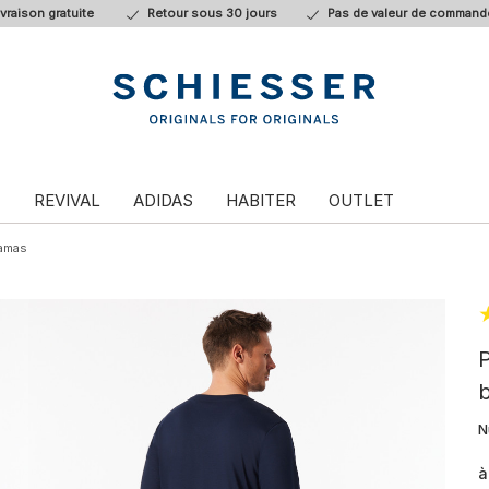
ivraison gratuite
Retour sous 30 jours
Pas de valeur de command
T
REVIVAL
ADIDAS
HABITER
OUTLET
amas
P
b
N
à