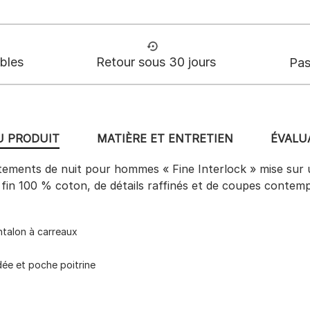
ables
Retour sous 30 jours
Pas
U PRODUIT
MATIÈRE ET ENTRETIEN
ÉVALUA
êtements de nuit pour hommes « Fine Interlock » mise sur
k fin 100 % coton, de détails raffinés et de coupes contem
ntalon à carreaux
dée et poche poitrine