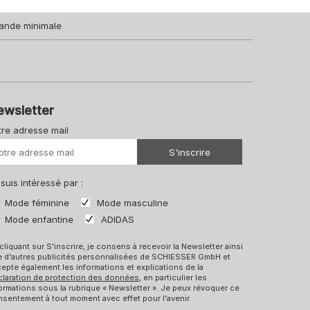
ande minimale
ewsletter
tre adresse mail
Votre URL
S'inscrire
 suis intéressé par :
Mode féminine
Mode masculine
Mode enfantine
ADIDAS
cliquant sur S'inscrire, je consens à recevoir la Newsletter ainsi
e d'autres publicités personnalisées de SCHIESSER GmbH et
epte également les informations et explications de la
claration de protection des données
, en particulier les
ormations sous la rubrique « Newsletter ». Je peux révoquer ce
sentement à tout moment avec effet pour l'avenir.