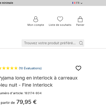
e minimale
FR
FR
DE
EN
IT
NL
BE
Mon compte
Liste de souhaits
Panier
(10 Évaluations)
yjama long en interlock à carreaux
leu nuit - Fine Interlock
uméro d'article:
183174-804
79
,
95
€
 partir de