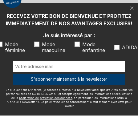
BON D'ACHAT
protection des données
, en particulier les informations sous la
rubrique « Newsletter ». Je peux révoquer ce consentement à tout
moment avec effet pour l'avenir.
RECEVEZ VOTRE BON DE BIENVENUE ET PROFITEZ
Nous livrons avec
IMMÉDIATEMENT DE NOS AVANTAGES EXCLUSIFS!
Je suis intéressé par :
Mode
Mode
Mode
ADIDA
féminine
masculine
enfantine
Excellente qualité
S'abonner maintenant à la newsletter
En cliquant sur S'inscrire, je consens à recevoir la Newsletter ainsi que d'autres publicités
Plus d'informations sur nos évaluations
personnalisées de SCHIESSER GmbH et accepte également les informations et explications
de la
Déclaration de protection des données
, en particulier les informations sous la
rubrique « Newsletter ». Je peux révoquer ce consentement à tout moment avec effet pour
l'avenir.
Mentions légales
CGV
Droit de rétractation
Politique de
confidentialité
Accessibility
© SCHIESSER 2026.
Schützenstraße 18