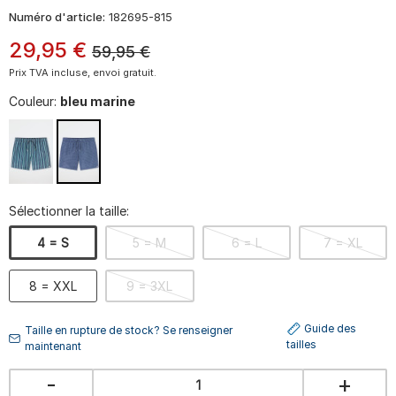
Numéro d'article:
182695-815
29
,
95
€
59,95
€
Prix TVA incluse, envoi gratuit.
Couleur:
bleu marine
Sélectionner la taille:
4 = S
5 = M
6 = L
7 = XL
8 = XXL
9 = 3XL
Guide des
Taille en rupture de stock? Se renseigner
tailles
maintenant
-
+