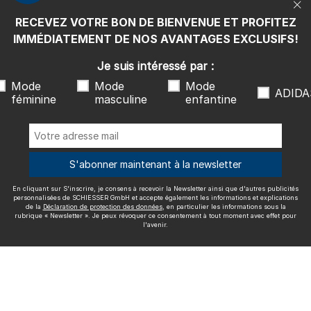
rubrique « Newsletter ». Je peux révoquer ce consentement à tout
moment avec effet pour l'avenir.
RECEVEZ VOTRE BON DE BIENVENUE ET PROFITEZ
Nous livrons avec
IMMÉDIATEMENT DE NOS AVANTAGES EXCLUSIFS!
Je suis intéressé par :
Mode
Mode
Mode
ADIDA
féminine
masculine
enfantine
Excellente qualité
S'abonner maintenant à la newsletter
En cliquant sur S'inscrire, je consens à recevoir la Newsletter ainsi que d'autres publicités
Plus d'informations sur nos évaluations
personnalisées de SCHIESSER GmbH et accepte également les informations et explications
de la
Déclaration de protection des données
, en particulier les informations sous la
rubrique « Newsletter ». Je peux révoquer ce consentement à tout moment avec effet pour
l'avenir.
Mentions légales
CGV
Droit de rétractation
Politique de
confidentialité
Accessibility
© SCHIESSER 2026.
Schützenstraße 18
78315 Radolfzell Allemagne