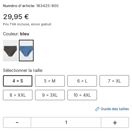
Numéro d'article:
183425-800
29
,
95
€
Prix TVA incluse, envoi gratuit.
Couleur:
bleu
Sélectionner la taille:
4 = S
5 = M
6 = L
7 = XL
8 = XXL
9 = 3XL
10 = 4XL
Guide des tailles
-
+