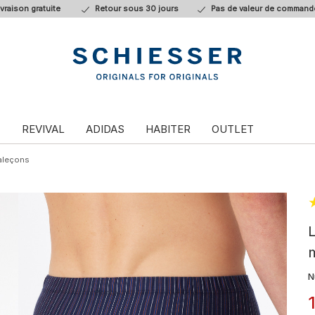
ivraison gratuite
Retour sous 30 jours
Pas de valeur de command
T
REVIVAL
ADIDAS
HABITER
OUTLET
aleçons
L
m
N