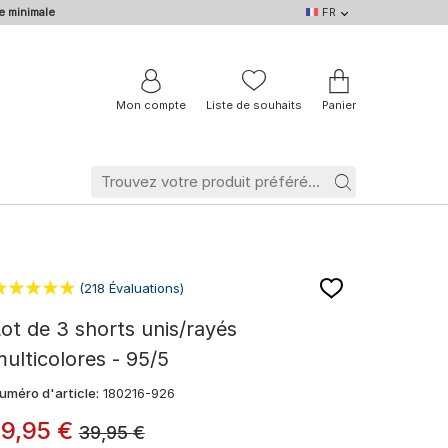
e minimale
FR
FR
DE
EN
IT
NL
BE
Mon compte
Liste de souhaits
Panier
(218 Évaluations)
ot de 3 shorts unis/rayés
ulticolores - 95/5
uméro d'article:
180216-926
19
,
95
€
39,95
€