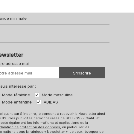
ande minimale
ewsletter
tre adresse mail
Votre URL
S'inscrire
 suis intéressé par :
Mode féminine
Mode masculine
Mode enfantine
ADIDAS
cliquant sur S'inscrire, je consens à recevoir la Newsletter ainsi
e d'autres publicités personnalisées de SCHIESSER GmbH et
epte également les informations et explications de la
claration de protection des données
, en particulier les
ormations sous la rubrique « Newsletter ». Je peux révoquer ce