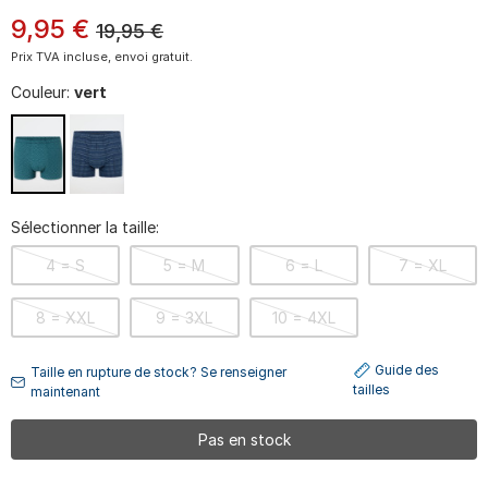
9
,
95
€
19,95
€
Prix TVA incluse, envoi gratuit.
Couleur:
vert
Sélectionner la taille:
4 = S
5 = M
6 = L
7 = XL
8 = XXL
9 = 3XL
10 = 4XL
Guide des
Taille en rupture de stock? Se renseigner
tailles
maintenant
Pas en stock