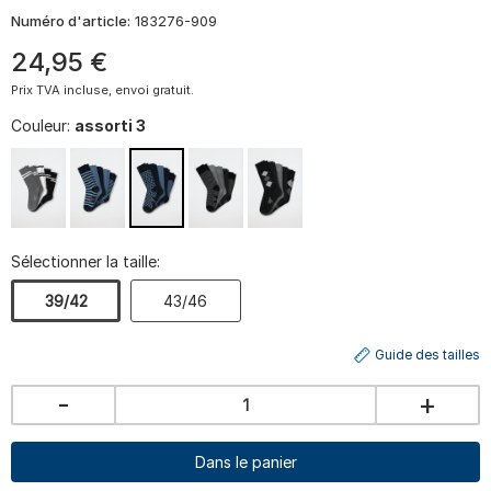
Numéro d'article:
183276-909
24
,
95
€
Prix TVA incluse, envoi gratuit.
Couleur:
assorti 3
Sélectionner la taille:
39/42
43/46
Guide des tailles
-
+
Dans le panier