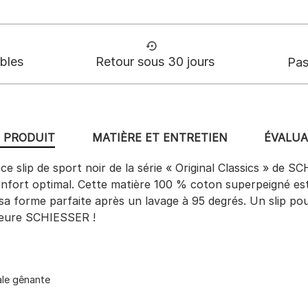
ables
Retour sous 30 jours
Pas
U PRODUIT
MATIÈRE ET ENTRETIEN
ÉVALUA
e slip de sport noir de la série « Original Classics » de
onfort optimal. Cette matière 100 % coton superpeigné es
sa forme parfaite après un lavage à 95 degrés. Un slip p
rieure SCHIESSER !
ale gênante