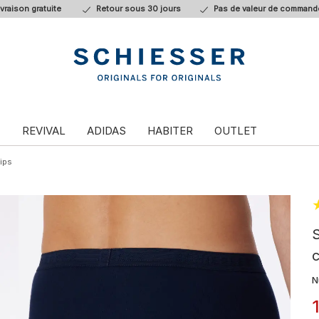
ivraison gratuite
Retour sous 30 jours
Pas de valeur de command
T
REVIVAL
ADIDAS
HABITER
OUTLET
lips
S
c
N