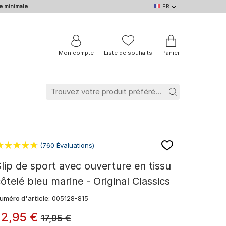
e minimale
FR
FR
DE
EN
IT
NL
BE
Mon compte
Liste de souhaits
Panier
(760 Évaluations)
lip de sport avec ouverture en tissu
ôtelé bleu marine - Original Classics
uméro d'article:
005128-815
12
,
95
€
17,95
€