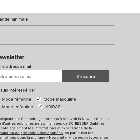
ande minimale
ewsletter
tre adresse mail
Votre URL
S'inscrire
 suis intéressé par :
Mode féminine
Mode masculine
Mode enfantine
ADIDAS
cliquant sur S'inscrire, je consens à recevoir la Newsletter ainsi
e d'autres publicités personnalisées de SCHIESSER GmbH et
epte également les informations et explications de la
claration de protection des données
, en particulier les
ormations sous la rubrique « Newsletter ». Je peux révoquer ce