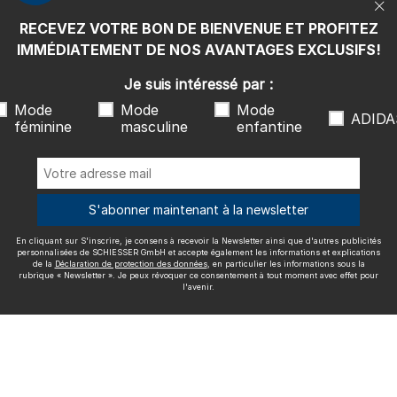
rubrique « Newsletter ». Je peux révoquer ce consentement à tout
moment avec effet pour l'avenir.
RECEVEZ VOTRE BON DE BIENVENUE ET PROFITEZ
Nous livrons avec
IMMÉDIATEMENT DE NOS AVANTAGES EXCLUSIFS!
Je suis intéressé par :
Mode
Mode
Mode
ADIDA
féminine
masculine
enfantine
Excellente qualité
S'abonner maintenant à la newsletter
En cliquant sur S'inscrire, je consens à recevoir la Newsletter ainsi que d'autres publicités
Plus d'informations sur nos évaluations
personnalisées de SCHIESSER GmbH et accepte également les informations et explications
de la
Déclaration de protection des données
, en particulier les informations sous la
rubrique « Newsletter ». Je peux révoquer ce consentement à tout moment avec effet pour
l'avenir.
Mentions légales
CGV
Droit de rétractation
Politique de
confidentialité
Accessibility
© SCHIESSER 2026.
Schützenstraße 18
78315 Radolfzell Allemagne