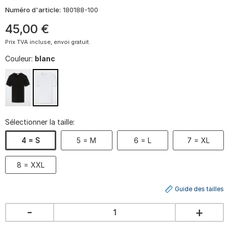
Numéro d'article:
180188-100
45
,
00
€
Prix TVA incluse, envoi gratuit.
Couleur:
blanc
Sélectionner la taille:
4 = S
5 = M
6 = L
7 = XL
8 = XXL
Guide des tailles
-
+