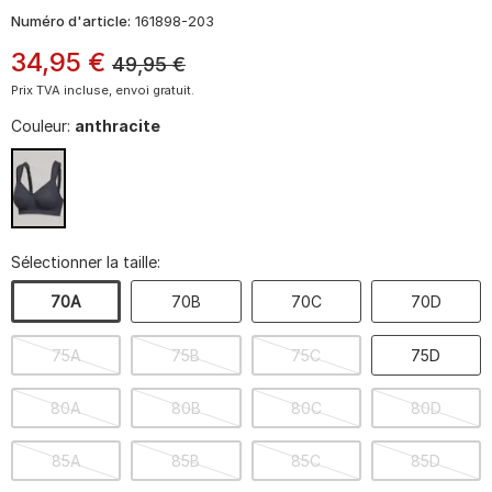
Numéro d'article:
161898-203
34
,
95
€
49,95
€
Prix TVA incluse, envoi gratuit.
Couleur:
anthracite
Sélectionner la taille:
70A
70B
70C
70D
75A
75B
75C
75D
80A
80B
80C
80D
85A
85B
85C
85D