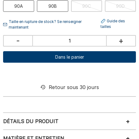
90A
90B
90C
90D
Guide des
Taille en rupture de stock? Se renseigner
tailles
maintenant
-
+
Dans le panier
Retour sous 30 jours
DÉTAILS DU PRODUIT
MATIÈRE ET ENTRETIEN