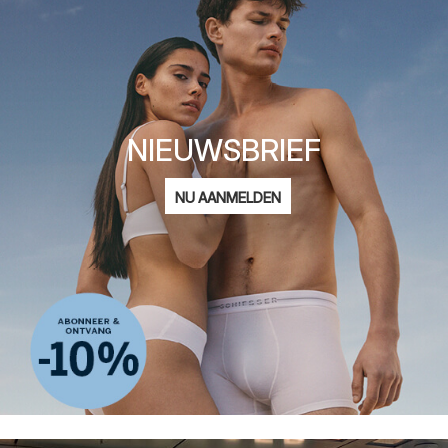
NIEUWSBRIEF
E-
NU AANMELDEN
mailadres
Ik ben geïnteresseerd in:
Damesmode
Herenmode
Kindermode
ADIDAS
Privacy Policy