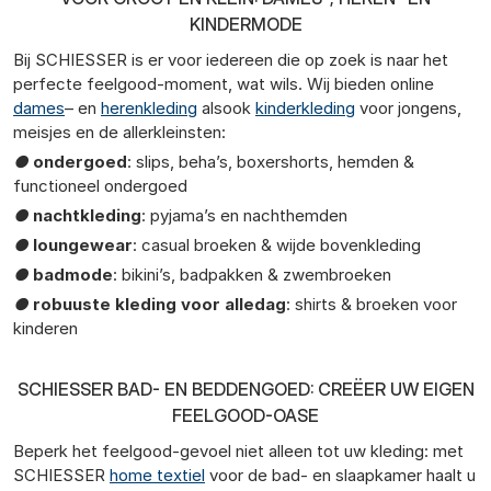
KINDERMODE
Bij SCHIESSER is er voor iedereen die op zoek is naar het
perfecte feelgood-moment, wat wils. Wij bieden online
dames
– en
herenkleding
alsook
kinderkleding
voor jongens,
meisjes en de allerkleinsten:
●
ondergoed
: slips, beha’s, boxershorts, hemden &
functioneel ondergoed
●
nachtkleding
: pyjama’s en nachthemden
●
loungewear
: casual broeken & wijde bovenkleding
●
badmode
: bikini’s, badpakken & zwembroeken
●
robuuste kleding voor alledag
: shirts & broeken voor
kinderen
SCHIESSER BAD- EN BEDDENGOED: CREËER UW EIGEN
FEELGOOD-OASE
Beperk het feelgood-gevoel niet alleen tot uw kleding: met
SCHIESSER
home textiel
voor de bad- en slaapkamer haalt u