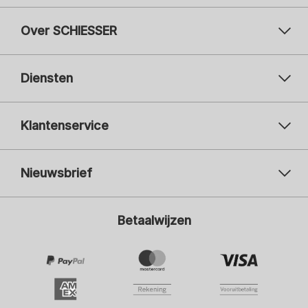
Over SCHIESSER
Diensten
Klantenservice
Nieuwsbrief
Uw e-mailadres
Uw 
Betaalwijzen
Aanmelden
Ik ben geïnteresseerd in:
Damesmode
Herenmode
Kindermode
ADIDAS