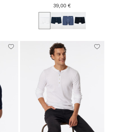
39,00 €
L
S
M
L
XXL
XL