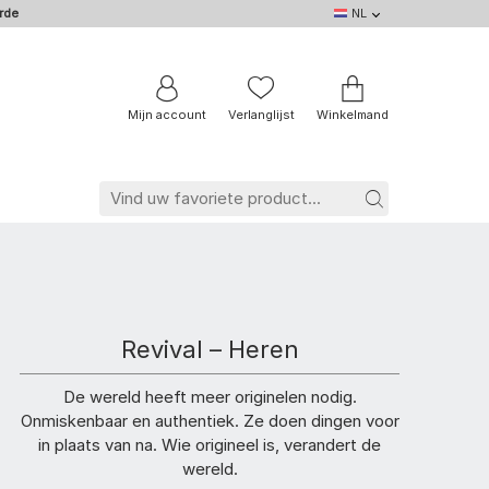
rde
NL
NL
DE
EN
IT
BE
FR
Mijn account
Verlanglijst
Winkelmand
Revival – Heren
De wereld heeft meer originelen nodig.
Onmiskenbaar en authentiek. Ze doen dingen voor
in plaats van na. Wie origineel is, verandert de
wereld.