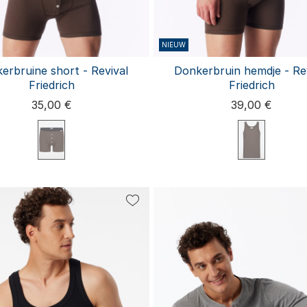
NIEUW
erbruine short - Revival
Donkerbruin hemdje - Re
Friedrich
Friedrich
35,00 €
39,00 €
S
M
L
XL
S
M
L
XL
XX
XXL