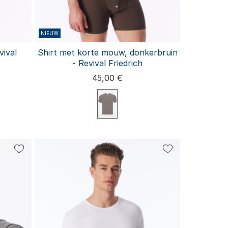
NIEUW
vival
Shirt met korte mouw, donkerbruin
- Revival Friedrich
45,00 €
L
S
M
L
XL
XXL