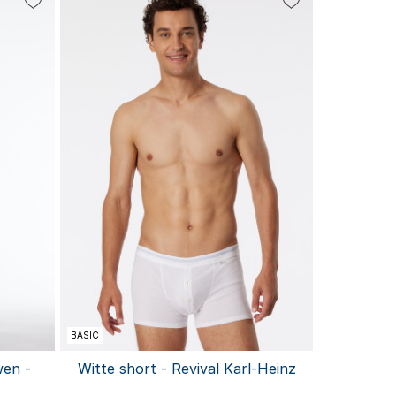
L
S
M
L
XL
XXL
BASIC
wen -
Witte short - Revival Karl-Heinz