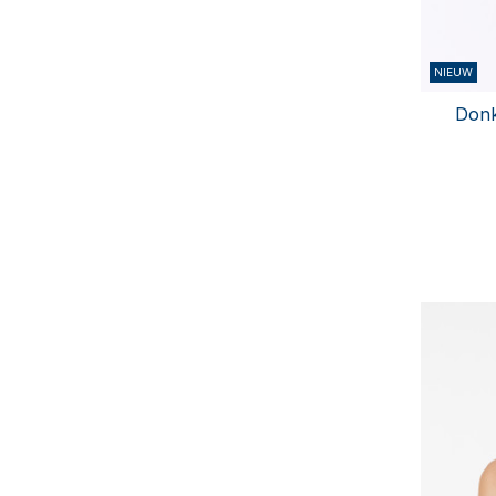
NIEUW
Donk