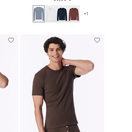
+1
L
S
M
L
XL
XXL