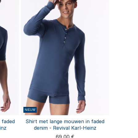
NIEUW
 faded
Shirt met lange mouwen in faded
inz
denim - Revival Karl-Heinz
69,00 €