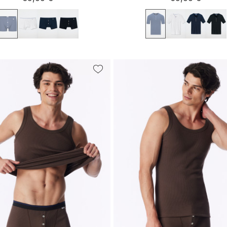
S
M
L
XL
XXL
S
M
L
XL
XX