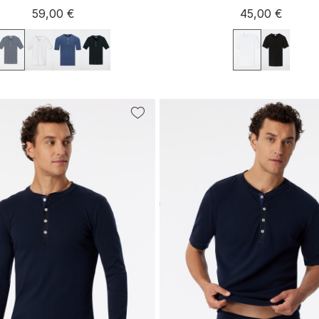
59,00 €
45,00 €
S
M
L
XL
XXL
S
M
L
XL
XX