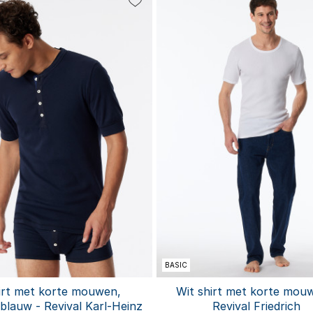
S
M
L
XL
XXL
S
M
XX
L
XL
BASIC
irt met korte mouwen,
Wit shirt met korte mou
blauw - Revival Karl-Heinz
Revival Friedrich