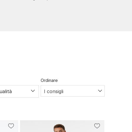
Ordinare
ualità
I consigli