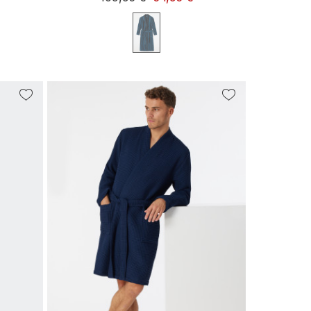
58
44/46
48/50
52/54
56/58