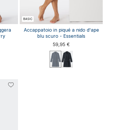
BASIC
ggera
Accappatoio in piqué a nido d'ape
rry
blu scuro - Essentials
59,95 €
44/46
48/50
52/54
56/58
58