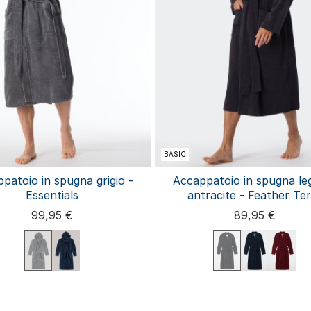
BASIC
patoio in spugna grigio -
Accappatoio in spugna le
Essentials
antracite - Feather Te
99,95 €
89,95 €