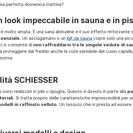
 una perfetta domenica mattina?
 look impeccabile in sauna e in pi
na è molto amata. È una sana abitudine e il suo effetto rinforzant
ssenziale
. Un asciugamano o un
kilt da sauna
copre solo una picco
ci e consente di
non raffreddarsi tra le singole sedute di sa
 proteggere dal freddo anche la cute sensibile del cuoio capell
essiva.
lità SCHIESSER
sono realizzati in pile o spugna. Questo è dovuto in parte alla
pa
eriali
. Si tratta proprio delle caratteristiche imprescindibili pe
odelli in raffinato velluto
. Un tessuto che si presta ad essere i