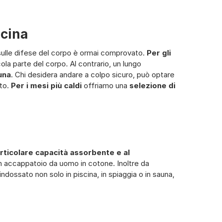
scina
e sulle difese del corpo è ormai comprovato.
Per gli
la parte del corpo. Al contrario, un lungo
una
. Chi desidera andare a colpo sicuro, può optare
uto.
Per i mesi più caldi
offriamo una
selezione di
rticolare capacità assorbente e al
r un accappatoio da uomo in cotone. Inoltre da
ndossato non solo in piscina, in spiaggia o in sauna,