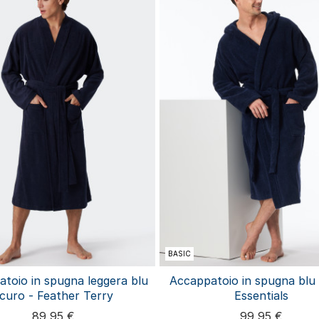
BASIC
toio in spugna leggera blu
Accappatoio in spugna blu 
curo - Feather Terry
Essentials
89,95 €
99,95 €