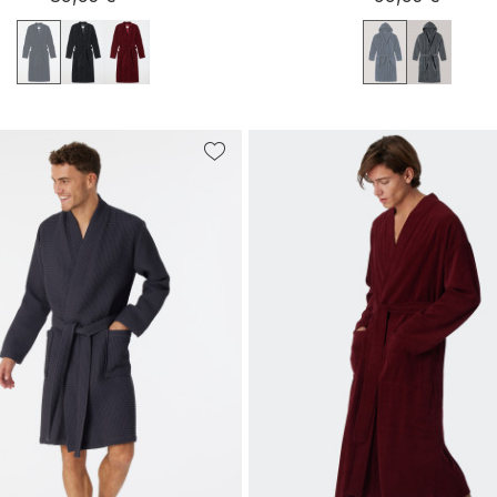
/46
48/50
44/46
52/54
56/
52/54
56/58
48/50