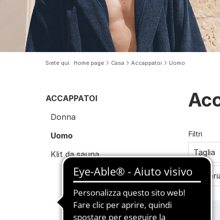
Siete qui
Home page
Casa
Accappatoi
Uomo
Acc
ACCAPPATOI
Donna
Filtri
Uomo
Taglia
Klit da sauna
Materi