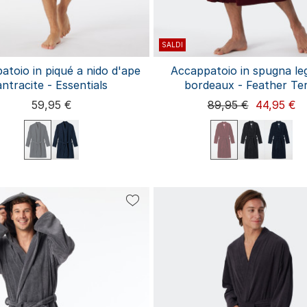
SALDI
atoio in piqué a nido d'ape
Accappatoio in spugna le
antracite - Essentials
bordeaux - Feather Te
59,95 €
89,95 €
44,95 €
46
48/50
52/54
56/58
44/46
48/50
52/54
56/