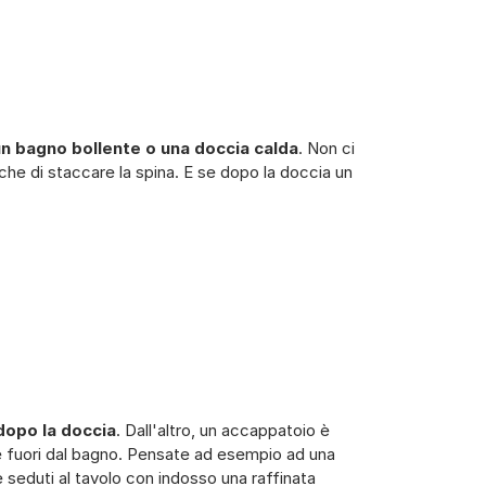
58
 un bagno bollente o una doccia calda
. Non ci
he di staccare la spina. E se dopo la doccia un
dopo la doccia
. Dall'altro, un accappatoio è
e fuori dal bagno. Pensate ad esempio ad una
seduti al tavolo con indosso una raffinata