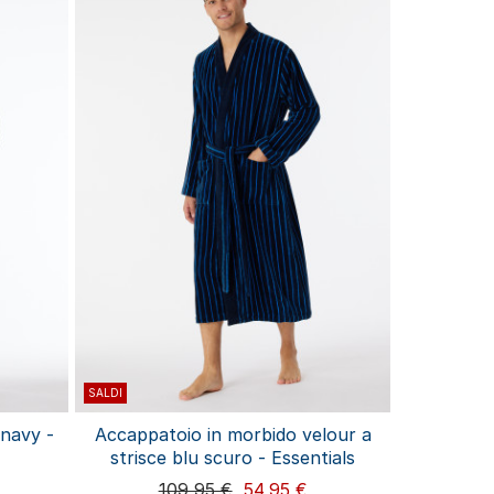
SALDI
navy -
Accappatoio in morbido velour a
strisce blu scuro - Essentials
109,95 €
54,95 €