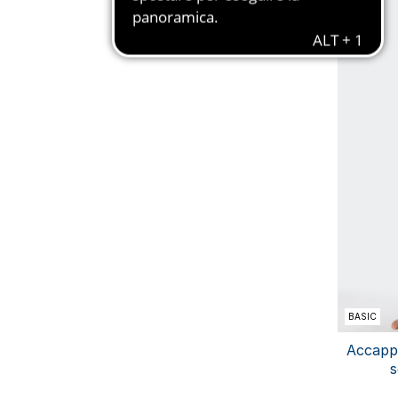
BASIC
Accappa
s