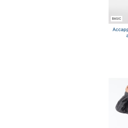
BASIC
Accapp
44/