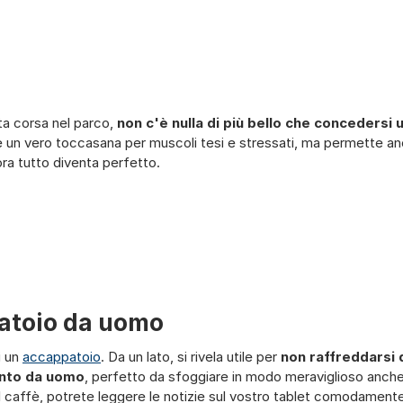
46
48/50
52/54
56/58
44/46
48/50
56/
52/54
ta corsa nel parco,
non c'è nulla di più bello che concedersi
è un vero toccasana per muscoli tesi e stressati, ma permette anc
ora tutto diventa perfetto.
patoio da uomo
i un
accappatoio
. Da un lato, si rivela utile per
non raffreddarsi 
ento da uomo
, perfetto da sfoggiare in modo meraviglioso anch
 caffè, potrete leggere le notizie sul vostro tablet comodamente 