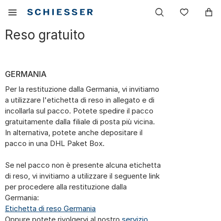
Navigazione
Mostrare
Lista
principale
il
dei
menu
desider
Reso gratuito
mobile
GERMANIA
Per la restituzione dalla Germania, vi invitiamo
a utilizzare l'etichetta di reso in allegato e di
incollarla sul pacco. Potete spedire il pacco
gratuitamente dalla filiale di posta più vicina.
In alternativa, potete anche depositare il
pacco in una DHL Paket Box.
Se nel pacco non è presente alcuna etichetta
di reso, vi invitiamo a utilizzare il seguente link
per procedere alla restituzione dalla
Germania:
Etichetta di reso Germania
Oppure potete rivolgervi al nostro
servizio