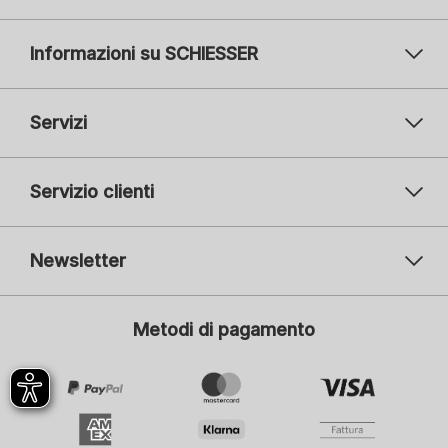
Informazioni su SCHIESSER
Servizi
Servizio clienti
Newsletter
Il vostro indirizzo e-mail
Il v
Metodi di pagamento
Iscrizione
Mi interessa:
Moda femminile
Moda maschile
Moda bambini
ADIDAS