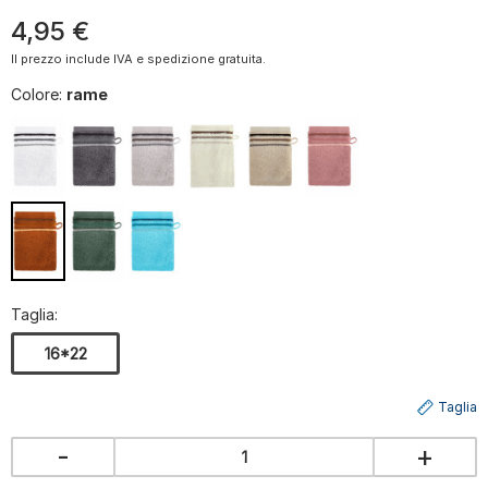
4
,
95
€
Il prezzo include IVA e spedizione gratuita.
Colore:
rame
Taglia:
16*22
Taglia
-
+