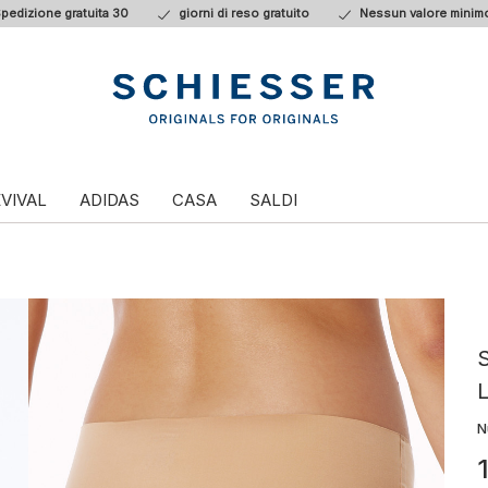
pedizione gratuita 30
giorni di reso gratuito
Nessun valore minimo
VIVAL
ADIDAS
CASA
SALDI
S
L
N