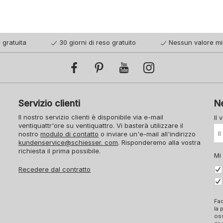
 gratuita
30 giorni di reso gratuito
Nessun valore mi
Servizio clienti
N
Il nostro servizio clienti è disponibile via e-mail
Il 
ventiquattr'ore su ventiquattro. Vi basterà utilizzare il
nostro
modulo di contatto
o inviare un'e-mail all'indirizzo
kundenservice@schiesser. com
. Risponderemo alla vostra
richiesta il prima possibile.
Mi
Recedere dal contratto
Fac
la 
oss