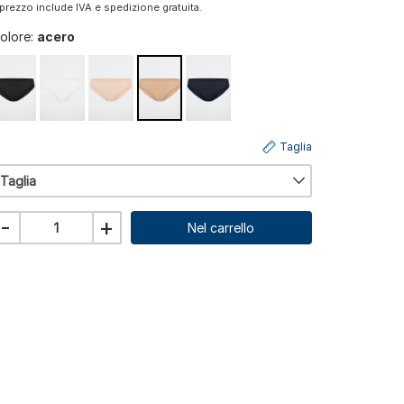
l prezzo include IVA e spedizione gratuita.
olore:
acero
Taglia
Taglia
-
+
Nel carrello