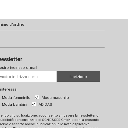
nimo d'ordine
ewsletter
vostro indirizzo e-mail
Il vostro Url
Iscrizione
 interessa:
Moda femminile
Moda maschile
Moda bambini
ADIDAS
endo clic su Iscrizione, acconsento a ricevere la newsletter o
pubblicità personalizzata di SCHIESSER GmbH e con la presente
ervo e accetto anche le indicazioni e le note esplicative