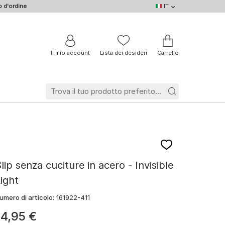
 d'ordine
IT
IT
DE
EN
NL
BE
FR
Il mio account
Lista dei desideri
Carrello
lip senza cuciture in acero - Invisible
ight
umero di articolo:
161922-411
14
,
95
€