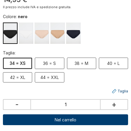
Il prezzo include IVA e spedizione gratuita.
Colore:
nero
Taglia:
34 = XS
36 = S
38 = M
40 = L
42 = XL
44 = XXL
Taglia
-
+
Nel carrello