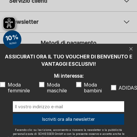
Servizio clienti
Newsletter
Il vostro indirizzo e-mail
10%
Il v
Metodi di pagamento
BUONO
Iscrizione
ASSICURATI ORA IL TUO VOUCHER DI BENVENUTO E
Mi interessa:
VANTAGGI ESCLUSIVI!
Moda femminile
Moda maschile
Moda bambini
ADIDAS
Mi interessa:
Moda
Moda
Moda
Facendo clic su Iscrizione, acconsento a ricevere la newsletter o la
ADIDA
femminile
maschile
bambini
pubblicità personalizzata di SCHIESSER GmbH e con la presente
osservo e accetto anche le indicazioni e le note esplicative riportate
nell'
informativa sulla privacy
, in particolare le informazioni alla voce
"Newsletter". Posso revocare questo consenso in qualsiasi momento
con effetto futuro.
Spediamo con
Iscriviti ora alla newsletter
Facendo clic su Iscrizione, acconsento a ricevere la newsletter o la pubblicità
personalizzata di SCHIESSER GmbH e con la presente osservo e accetto anche le