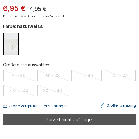
6
,
95
€
14,95
€
Preis inkl. MwSt. und gratis Versand.
Farbe:
naturweiss
Größe bitte auswählen:
S = 36
M = 38
L = 40
XL = 42
XXL = 44
3XL = 46
Größenberatung
Größe vergriffen? Jetzt anfragen
Zurzeit nicht auf Lager