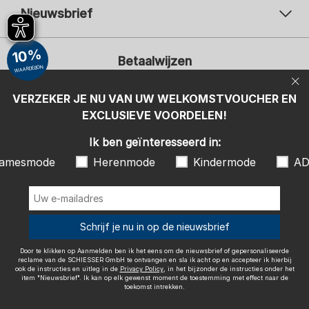
Nieuwsbrief
Uw e-mailadres
Uw 
10%
Betaalwijzen
Aanmelden
WAARDEBON
Ik ben geïnteresseerd in:
VERZEKER JE NU VAN UW WELKOMSTVOUCHER EN
EXCLUSIEVE VOORDELEN!
Damesmode
Herenmode
Kindermode
ADIDAS
Ik ben geïnteresseerd in:
Door te klikken op Aanmelden ben ik het eens om de nieuwsbrief of
amesmode
Herenmode
Kindermode
AD
gepersonaliseerde reclame van de SCHIESSER GmbH te ontvangen en
sla ik acht op en accepteer ik hierbij ook de instructies en uitleg in de
Wij bezorgen met
Privacy Policy
, in het bijzonder de instructies onder het item
"Nieuwsbrief". Ik kan op elk gewenst moment de toestemming met
effect naar de toekomst intrekken.
Schrijf je nu in op de nieuwsbrief
Door te klikken op Aanmelden ben ik het eens om de nieuwsbrief of gepersonaliseerde
reclame van de SCHIESSER GmbH te ontvangen en sla ik acht op en accepteer ik hierbij
ook de instructies en uitleg in de
Privacy Policy
, in het bijzonder de instructies onder het
item "Nieuwsbrief". Ik kan op elk gewenst moment de toestemming met effect naar de
Colofon
Algemene voorwaarden
Herroepingsrecht
toekomst intrekken.
Gegevensbescherming / Privacybeleid
Accessibility