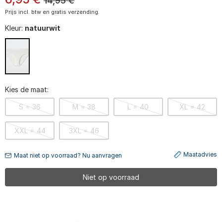
14,95
€
Prijs incl. btw en gratis verzending.
Kleur:
natuurwit
Kies de maat:
S = 36
M = 38
L = 40
XL = 42
XXL = 44
3XL = 46
Maatadvies
Maat niet op voorraad? Nu aanvragen
Niet op voorraad