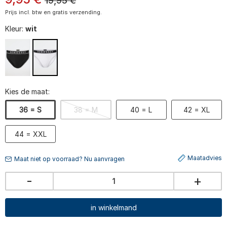
19,95
€
Prijs incl. btw en gratis verzending.
Kleur:
wit
Kies de maat:
36 = S
38 = M
40 = L
42 = XL
44 = XXL
Maatadvies
Maat niet op voorraad? Nu aanvragen
-
+
in winkelmand