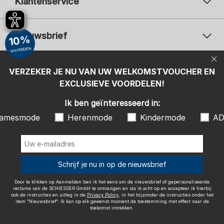
Klantenservice
Nieuwsbrief
10%
WAARDEBON
Uw e-mailadres
Uw 
Betaalwijzen
VERZEKER JE NU VAN UW WELKOMSTVOUCHER EN
Aanmelden
EXCLUSIEVE VOORDELEN!
Ik ben geïnteresseerd in:
Ik ben geïnteresseerd in:
Damesmode
Herenmode
Kindermode
amesmode
Herenmode
Kindermode
AD
ADIDAS
Door te klikken op Aanmelden ben ik het eens om de nieuwsbrief of
gepersonaliseerde reclame van de SCHIESSER GmbH te ontvangen en
sla ik acht op en accepteer ik hierbij ook de instructies en uitleg in de
Wij bezorgen met
Schrijf je nu in op de nieuwsbrief
Privacy Policy
, in het bijzonder de instructies onder het item
"Nieuwsbrief". Ik kan op elk gewenst moment de toestemming met
effect naar de toekomst intrekken.
Door te klikken op Aanmelden ben ik het eens om de nieuwsbrief of gepersonaliseerde
reclame van de SCHIESSER GmbH te ontvangen en sla ik acht op en accepteer ik hierbij
ook de instructies en uitleg in de
Privacy Policy
, in het bijzonder de instructies onder het
item "Nieuwsbrief". Ik kan op elk gewenst moment de toestemming met effect naar de
toekomst intrekken.