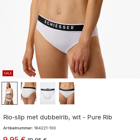
SALE
Rio-slip met dubbelrib, wit - Pure Rib
Artikelnummer:
184221-100
9
,
95
€