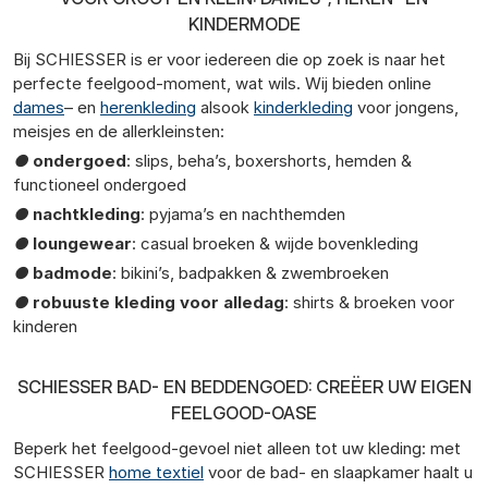
KINDERMODE
Bij SCHIESSER is er voor iedereen die op zoek is naar het
perfecte feelgood-moment, wat wils. Wij bieden online
dames
– en
herenkleding
alsook
kinderkleding
voor jongens,
meisjes en de allerkleinsten:
●
ondergoed
: slips, beha’s, boxershorts, hemden &
functioneel ondergoed
●
nachtkleding
: pyjama’s en nachthemden
●
loungewear
: casual broeken & wijde bovenkleding
●
badmode
: bikini’s, badpakken & zwembroeken
●
robuuste kleding voor alledag
: shirts & broeken voor
kinderen
SCHIESSER BAD- EN BEDDENGOED: CREËER UW EIGEN
FEELGOOD-OASE
Beperk het feelgood-gevoel niet alleen tot uw kleding: met
SCHIESSER
home textiel
voor de bad- en slaapkamer haalt u