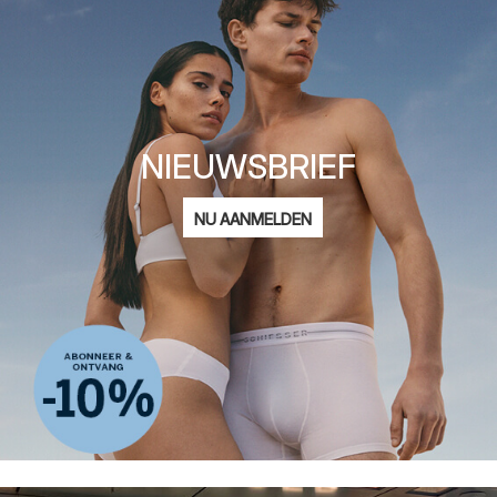
NIEUWSBRIEF
E-
NU AANMELDEN
mailadres
Ik ben geïnteresseerd in:
Damesmode
Herenmode
Kindermode
ADIDAS
Privacy Policy