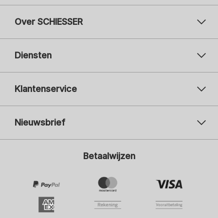
Over SCHIESSER
Diensten
Klantenservice
Nieuwsbrief
Uw e-mailadres
Uw 
Betaalwijzen
Aanmelden
Ik ben geïnteresseerd in:
Damesmode
Herenmode
Kindermode
ADIDAS