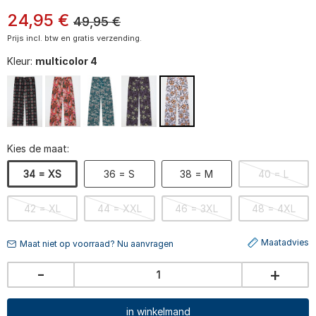
24
,
95
€
49,95
€
Prijs incl. btw en gratis verzending.
Kleur:
multicolor 4
Kies de maat:
34 = XS
36 = S
38 = M
40 = L
42 = XL
44 = XXL
46 = 3XL
48 = 4XL
Maatadvies
Maat niet op voorraad? Nu aanvragen
-
+
in winkelmand