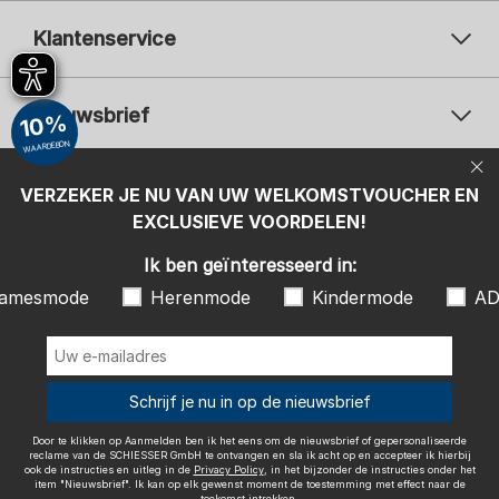
Klantenservice
Nieuwsbrief
10%
WAARDEBON
Uw e-mailadres
Uw 
Betaalwijzen
VERZEKER JE NU VAN UW WELKOMSTVOUCHER EN
Aanmelden
EXCLUSIEVE VOORDELEN!
Ik ben geïnteresseerd in:
Ik ben geïnteresseerd in:
Damesmode
Herenmode
Kindermode
amesmode
Herenmode
Kindermode
AD
ADIDAS
Door te klikken op Aanmelden ben ik het eens om de nieuwsbrief of
gepersonaliseerde reclame van de SCHIESSER GmbH te ontvangen en
sla ik acht op en accepteer ik hierbij ook de instructies en uitleg in de
Wij bezorgen met
Schrijf je nu in op de nieuwsbrief
Privacy Policy
, in het bijzonder de instructies onder het item
"Nieuwsbrief". Ik kan op elk gewenst moment de toestemming met
effect naar de toekomst intrekken.
Door te klikken op Aanmelden ben ik het eens om de nieuwsbrief of gepersonaliseerde
reclame van de SCHIESSER GmbH te ontvangen en sla ik acht op en accepteer ik hierbij
ook de instructies en uitleg in de
Privacy Policy
, in het bijzonder de instructies onder het
item "Nieuwsbrief". Ik kan op elk gewenst moment de toestemming met effect naar de
toekomst intrekken.