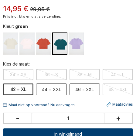
14
,
95
€
29,95
€
Prijs incl. btw en gratis verzending.
Kleur:
groen
Kies de maat:
34 = XS
36 = S
38 = M
40 = L
42 = XL
44 = XXL
46 = 3XL
48 = 4XL
Maatadvies
Maat niet op voorraad? Nu aanvragen
-
+
in winkelmand