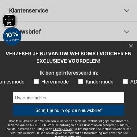
Klantenservice
Nieuwsbrief
10%
WAARDEBON
Uw e-mailadres
Uw 
Betaalwijzen
VERZEKER JE NU VAN UW WELKOMSTVOUCHER EN
Aanmelden
EXCLUSIEVE VOORDELEN!
Ik ben geïnteresseerd in:
Ik ben geïnteresseerd in:
Damesmode
Herenmode
Kindermode
amesmode
Herenmode
Kindermode
AD
ADIDAS
Door te klikken op Aanmelden ben ik het eens om de nieuwsbrief of
gepersonaliseerde reclame van de SCHIESSER GmbH te ontvangen en
sla ik acht op en accepteer ik hierbij ook de instructies en uitleg in de
Wij bezorgen met
Schrijf je nu in op de nieuwsbrief
Privacy Policy
, in het bijzonder de instructies onder het item
"Nieuwsbrief". Ik kan op elk gewenst moment de toestemming met
effect naar de toekomst intrekken.
Door te klikken op Aanmelden ben ik het eens om de nieuwsbrief of gepersonaliseerde
reclame van de SCHIESSER GmbH te ontvangen en sla ik acht op en accepteer ik hierbij
ook de instructies en uitleg in de
Privacy Policy
, in het bijzonder de instructies onder het
item "Nieuwsbrief". Ik kan op elk gewenst moment de toestemming met effect naar de
toekomst intrekken.