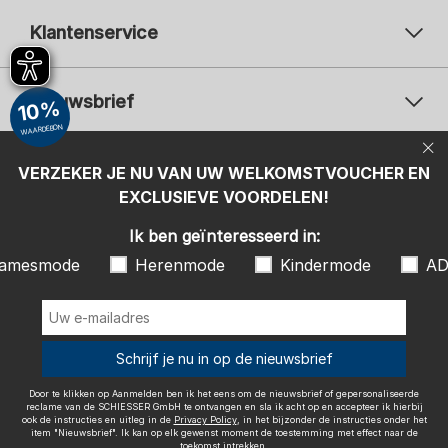
Klantenservice
Nieuwsbrief
10%
WAARDEBON
Uw e-mailadres
Uw 
Betaalwijzen
VERZEKER JE NU VAN UW WELKOMSTVOUCHER EN
Aanmelden
EXCLUSIEVE VOORDELEN!
Ik ben geïnteresseerd in:
Ik ben geïnteresseerd in:
Damesmode
Herenmode
Kindermode
amesmode
Herenmode
Kindermode
AD
ADIDAS
Door te klikken op Aanmelden ben ik het eens om de nieuwsbrief of
gepersonaliseerde reclame van de SCHIESSER GmbH te ontvangen en
sla ik acht op en accepteer ik hierbij ook de instructies en uitleg in de
Wij bezorgen met
Schrijf je nu in op de nieuwsbrief
Privacy Policy
, in het bijzonder de instructies onder het item
"Nieuwsbrief". Ik kan op elk gewenst moment de toestemming met
effect naar de toekomst intrekken.
Door te klikken op Aanmelden ben ik het eens om de nieuwsbrief of gepersonaliseerde
reclame van de SCHIESSER GmbH te ontvangen en sla ik acht op en accepteer ik hierbij
ook de instructies en uitleg in de
Privacy Policy
, in het bijzonder de instructies onder het
item "Nieuwsbrief". Ik kan op elk gewenst moment de toestemming met effect naar de
toekomst intrekken.