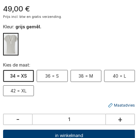
49
,
00
€
Prijs incl. btw en gratis verzending.
Kleur:
grijs gemêl.
Kies de maat:
34 = XS
36 = S
38 = M
40 = L
42 = XL
Maatadvies
-
+
in winkelmand