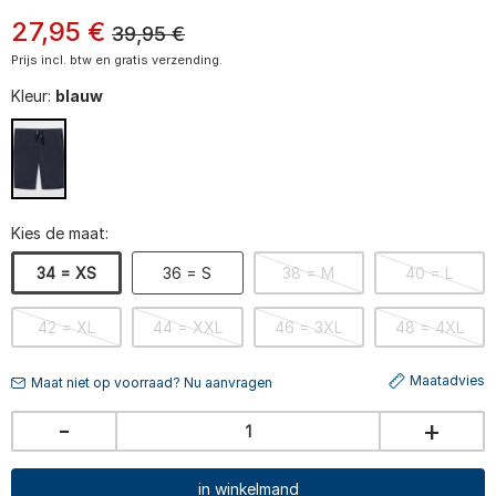
27
,
95
€
39,95
€
Prijs incl. btw en gratis verzending.
Kleur:
blauw
Kies de maat:
34 = XS
36 = S
38 = M
40 = L
42 = XL
44 = XXL
46 = 3XL
48 = 4XL
Maatadvies
Maat niet op voorraad? Nu aanvragen
-
+
in winkelmand