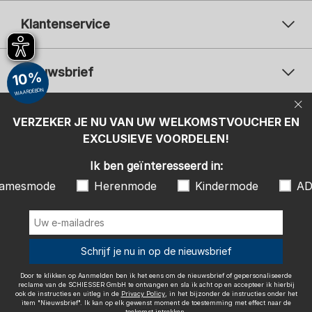
Klantenservice
Nieuwsbrief
10%
WAARDEBON
Uw e-mailadres
Uw 
Betaalwijzen
VERZEKER JE NU VAN UW WELKOMSTVOUCHER EN
Aanmelden
EXCLUSIEVE VOORDELEN!
Ik ben geïnteresseerd in:
Ik ben geïnteresseerd in:
Damesmode
Herenmode
Kindermode
amesmode
Herenmode
Kindermode
AD
ADIDAS
Door te klikken op Aanmelden ben ik het eens om de nieuwsbrief of
gepersonaliseerde reclame van de SCHIESSER GmbH te ontvangen en
sla ik acht op en accepteer ik hierbij ook de instructies en uitleg in de
Wij bezorgen met
Schrijf je nu in op de nieuwsbrief
Privacy Policy
, in het bijzonder de instructies onder het item
"Nieuwsbrief". Ik kan op elk gewenst moment de toestemming met
effect naar de toekomst intrekken.
Door te klikken op Aanmelden ben ik het eens om de nieuwsbrief of gepersonaliseerde
reclame van de SCHIESSER GmbH te ontvangen en sla ik acht op en accepteer ik hierbij
ook de instructies en uitleg in de
Privacy Policy
, in het bijzonder de instructies onder het
item "Nieuwsbrief". Ik kan op elk gewenst moment de toestemming met effect naar de
toekomst intrekken.