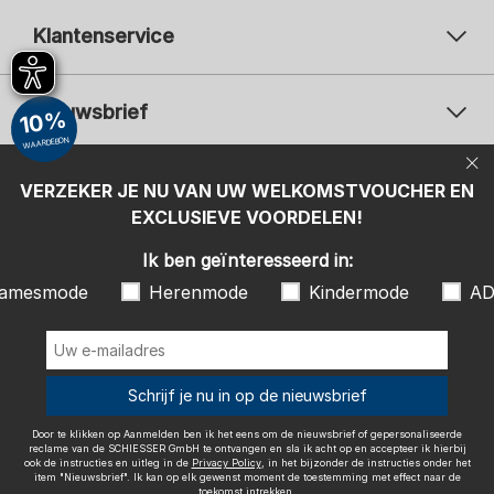
Klantenservice
Nieuwsbrief
10%
WAARDEBON
Uw e-mailadres
Uw 
Betaalwijzen
VERZEKER JE NU VAN UW WELKOMSTVOUCHER EN
Aanmelden
EXCLUSIEVE VOORDELEN!
Ik ben geïnteresseerd in:
Ik ben geïnteresseerd in:
Damesmode
Herenmode
Kindermode
amesmode
Herenmode
Kindermode
AD
ADIDAS
Door te klikken op Aanmelden ben ik het eens om de nieuwsbrief of
gepersonaliseerde reclame van de SCHIESSER GmbH te ontvangen en
sla ik acht op en accepteer ik hierbij ook de instructies en uitleg in de
Wij bezorgen met
Schrijf je nu in op de nieuwsbrief
Privacy Policy
, in het bijzonder de instructies onder het item
"Nieuwsbrief". Ik kan op elk gewenst moment de toestemming met
effect naar de toekomst intrekken.
Door te klikken op Aanmelden ben ik het eens om de nieuwsbrief of gepersonaliseerde
reclame van de SCHIESSER GmbH te ontvangen en sla ik acht op en accepteer ik hierbij
ook de instructies en uitleg in de
Privacy Policy
, in het bijzonder de instructies onder het
item "Nieuwsbrief". Ik kan op elk gewenst moment de toestemming met effect naar de
toekomst intrekken.