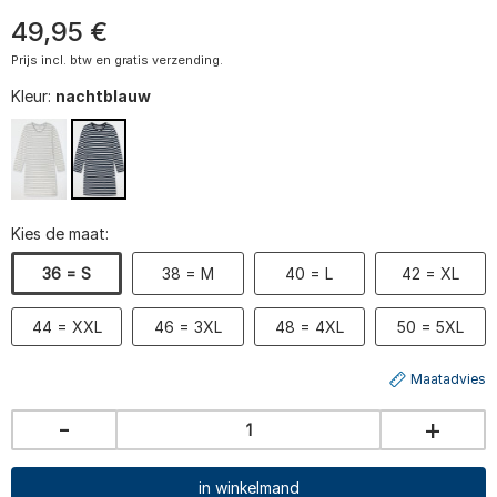
49
,
95
€
Prijs incl. btw en gratis verzending.
Kleur:
nachtblauw
Kies de maat:
36 = S
38 = M
40 = L
42 = XL
44 = XXL
46 = 3XL
48 = 4XL
50 = 5XL
Maatadvies
-
+
in winkelmand