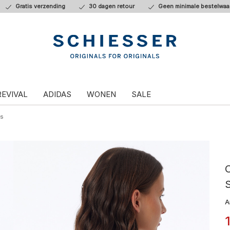
Gratis verzending
30 dagen retour
Geen minimale bestelwaa
REVIVAL
ADIDAS
WONEN
SALE
rs
O
A