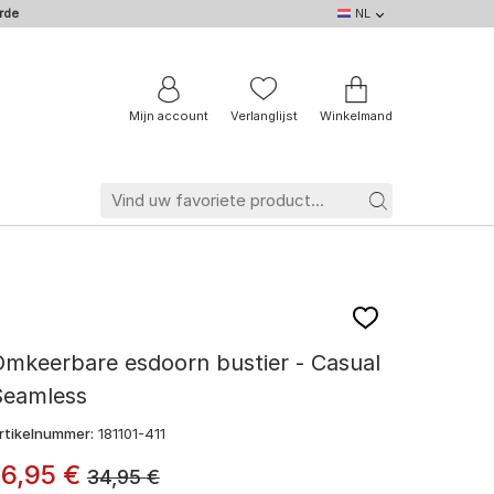
rde
NL
NL
DE
EN
IT
BE
FR
Mijn account
Verlanglijst
Winkelmand
mkeerbare esdoorn bustier - Casual
Seamless
rtikelnummer:
181101-411
16
,
95
€
34,95
€