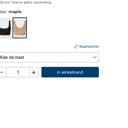
rijs incl. btw en gratis verzending.
leur:
maple
Maatadvies
Kies de maat
-
+
in winkelmand