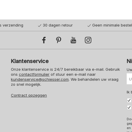
is verzending
30 dagen retour
Geen minimale beste
Klantenservice
N
Onze klantenservice is 24/7 bereikbaar via e-mail. Gebruik
Uw
ons
contactformulier
of stuur een e-mail naar
kundenservice@schiesser.com
. We behandelen uw vraag
zo snel mogelijk.
Ik
Contract opzeggen
Doo
ge
en 