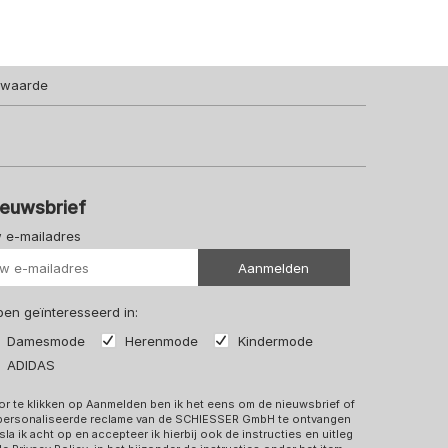
lwaarde
ieuwsbrief
 e-mailadres
Uw url
Aanmelden
 ben geïnteresseerd in:
Damesmode
Herenmode
Kindermode
ADIDAS
r te klikken op Aanmelden ben ik het eens om de nieuwsbrief of
personaliseerde reclame van de SCHIESSER GmbH te ontvangen
sla ik acht op en accepteer ik hierbij ook de instructies en uitleg